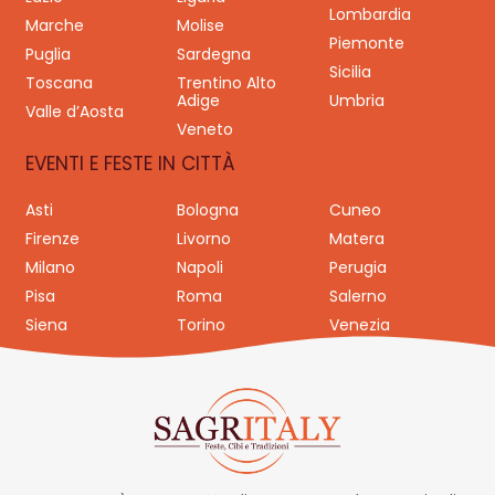
Lombardia
Marche
Molise
Piemonte
Puglia
Sardegna
Sicilia
Toscana
Trentino Alto
Adige
Umbria
Valle d’Aosta
Veneto
EVENTI E FESTE IN CITTÀ
Asti
Bologna
Cuneo
Firenze
Livorno
Matera
Milano
Napoli
Perugia
Pisa
Roma
Salerno
Siena
Torino
Venezia