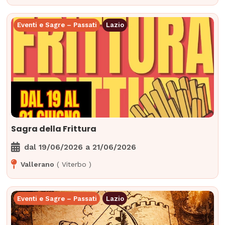
Eventi e Sagre – Passati
Lazio
Sagra della Frittura
dal
19/06/2026
a
21/06/2026
Vallerano
(
Viterbo
)
Eventi e Sagre – Passati
Lazio