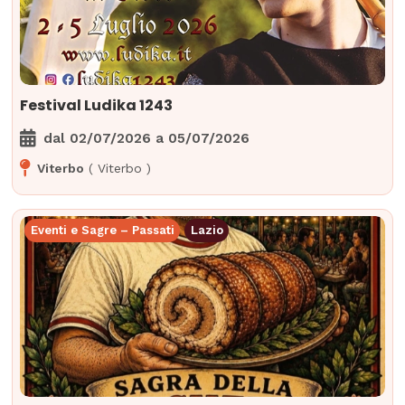
Festival Ludika 1243
dal
02/07/2026
a
05/07/2026
Viterbo
(
Viterbo
)
Eventi e Sagre – Passati
Lazio