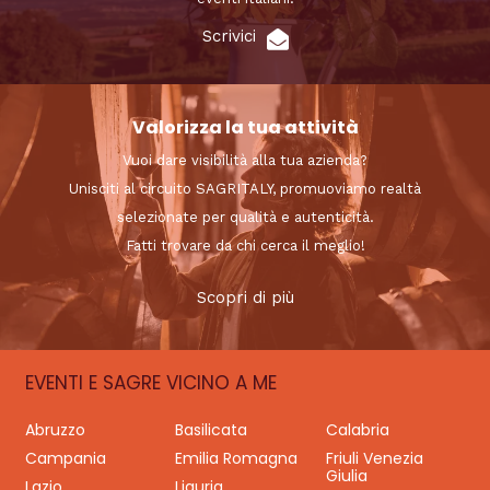
Scrivici
Valorizza la tua attività
Vuoi dare visibilità alla tua azienda?
Unisciti al circuito SAGRITALY, promuoviamo realtà
selezionate per qualità e autenticità.
Fatti trovare da chi cerca il meglio!
Scopri di più
EVENTI E SAGRE VICINO A ME
Abruzzo
Basilicata
Calabria
Campania
Emilia Romagna
Friuli Venezia
Giulia
Lazio
Liguria