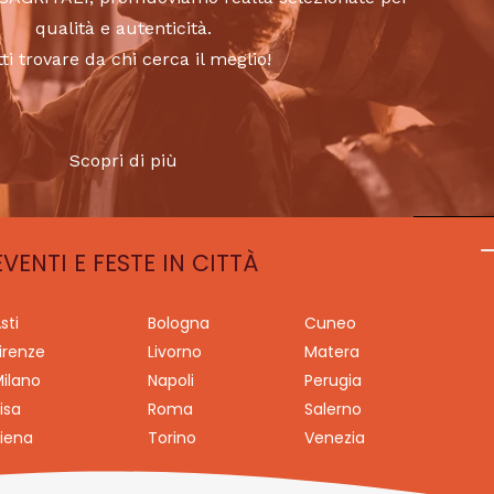
qualità e autenticità.
tti trovare da chi cerca il meglio!
Scopri di più
EVENTI E FESTE IN CITTÀ
sti
Bologna
Cuneo
irenze
Livorno
Matera
ilano
Napoli
Perugia
isa
Roma
Salerno
iena
Torino
Venezia