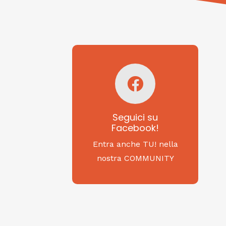
Seguici su
Facebook!
SAGRITALY
Seguici su
Facebook!
Feste, cibi e tradizioni
da Nord a Sud...
Entra anche TU! nella
nostra COMMUNITY