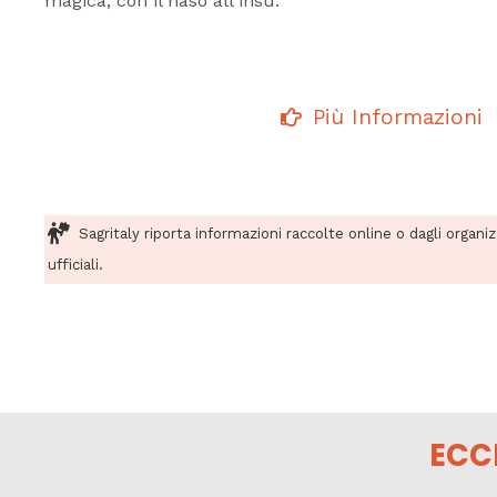
magica, con il naso all'insù.
Più Informazioni
Sagritaly riporta informazioni raccolte online o dagli organi
ufficiali.
ECC