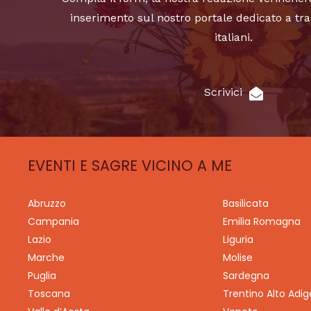
inserimento sul nostro portale dedicato a tra
italiani.
Scrivici
EVENTI E SAGRE VICINO A ME
Abruzzo
Basilicata
Campania
Emilia Romagna
Lazio
Liguria
Marche
Molise
Puglia
Sardegna
Toscana
Trentino Alto Adig