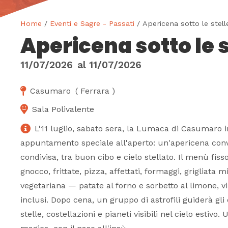
Home
/
Eventi e Sagre - Passati
/ Apericena sotto le stell
Apericena sotto le s
11/07/2026
al
11/07/2026
Casumaro
(
Ferrara
)
Sala Polivalente
L'11 luglio, sabato sera, la Lumaca di Casumaro i
appuntamento speciale all'aperto: un'apericena convi
condivisa, tra buon cibo e cielo stellato. Il menù fi
gnocco, frittate, pizza, affettati, formaggi, grigliata
vegetariana — patate al forno e sorbetto al limone, v
inclusi. Dopo cena, un gruppo di astrofili guiderà gli 
stelle, costellazioni e pianeti visibili nel cielo estivo