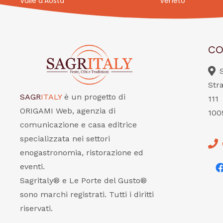
Valle d’Aosta
Veneto
CO
Str
SAGR
ITALY
è un progetto di
111
ORIGAMI Web, agenzia di
100
comunicazione e casa editrice
specializzata nei settori
enogastronomia, ristorazione ed
eventi.
Sagritaly® e Le Porte del Gusto®
sono marchi registrati. Tutti i diritti
riservati.