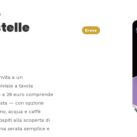
e
telle
Breve
nvita a un
viale a tavola
sso a 28 euro comprende
 mista — con opzione
ino, acqua e caffè
ospiti alla scoperta di
. Una serata semplice e