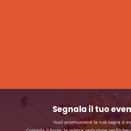
Segnala il tuo eve
Vuoi promuovere la tua sagra o e
Compila il form, la nostra redazione verificher