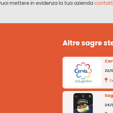
vuoi mettere in evidenza la tua azienda
contatt
Altre sagre st
Cer
22/
Ce
Sag
24/