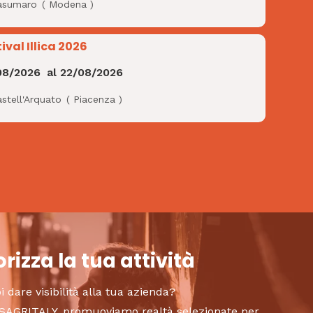
asumaro
(
Modena
)
ival Illica 2026
08/2026
al
22/08/2026
stell'Arquato
(
Piacenza
)
rizza la tua attività
i dare visibilità alla tua azienda?
to SAGRITALY, promuoviamo realtà selezionate per