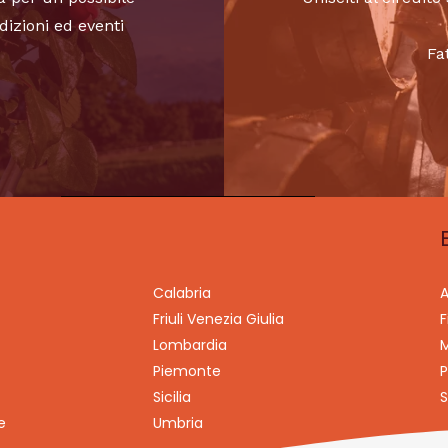
dizioni ed eventi
Fa
Calabria
A
Friuli Venezia Giulia
F
Lombardia
M
Piemonte
P
Sicilia
S
e
Umbria