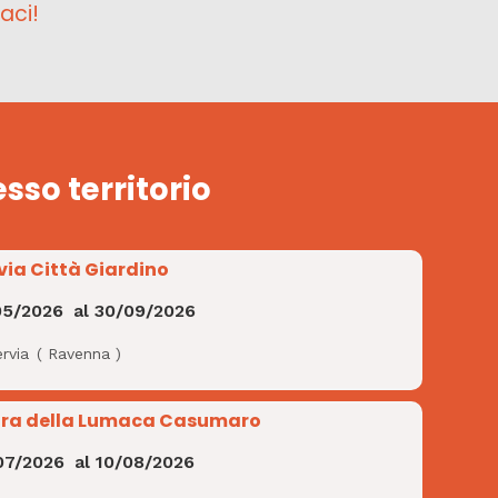
aci!
esso territorio
via Città Giardino
05/2026
al
30/09/2026
rvia
(
Ravenna
)
ra della Lumaca Casumaro
07/2026
al
10/08/2026