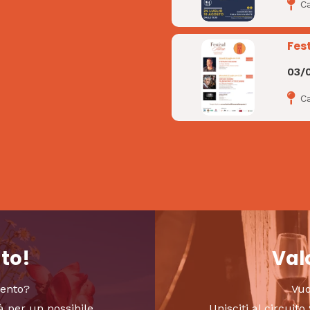
C
Fest
03/
Ca
nto!
Valo
vento?
Vuo
à per un possibile
Unisciti al circui