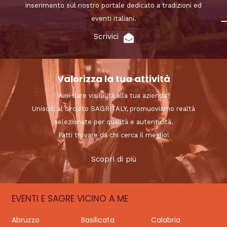
inserimento sul nostro portale dedicato a tradizioni ed
eventi italiani.
Scrivici
Valorizza la tua attività
Vuoi dare visibilità alla tua azienda?
Unisciti al circuito SAGRITALY, promuoviamo realtà
selezionate per qualità e autenticità.
Fatti trovare da chi cerca il meglio!
Scopri di più
EVENTI E SAGRE VICINO A ME
Abruzzo
Basilicata
Calabria