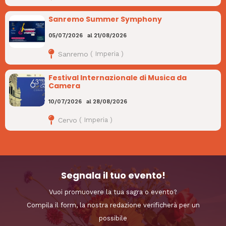
Sanremo Summer Symphony
05/07/2026
al
21/08/2026
Sanremo
(
Imperia
)
Festival Internazionale di Musica da
Camera
10/07/2026
al
28/08/2026
Cervo
(
Imperia
)
Segnala il tuo evento!
Vuoi promuovere la tua sagra o evento?
Compila il form, la nostra redazione verificherà per un
possibile