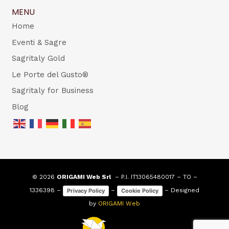
MENU
Home
Eventi & Sagre
Sagritaly Gold
Le Porte del Gusto®
Sagritaly for Business
Blog
© 2026
ORIGAMI Web Srl
– P.I. IT13065480017 – TO –
1336398 –
–
– Designed
Privacy Policy
Cookie Policy
by
ORIGAMI Web