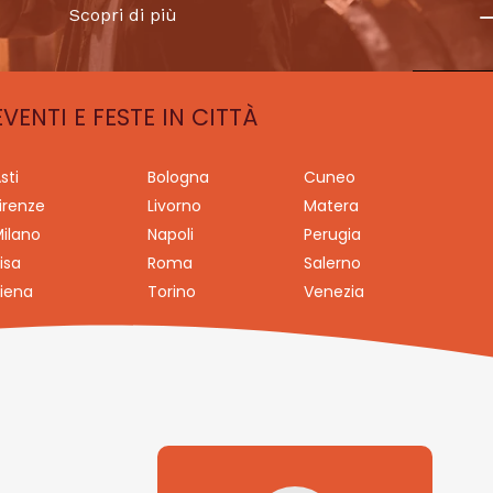
Scopri di più
EVENTI E FESTE IN CITTÀ
sti
Bologna
Cuneo
irenze
Livorno
Matera
ilano
Napoli
Perugia
isa
Roma
Salerno
iena
Torino
Venezia