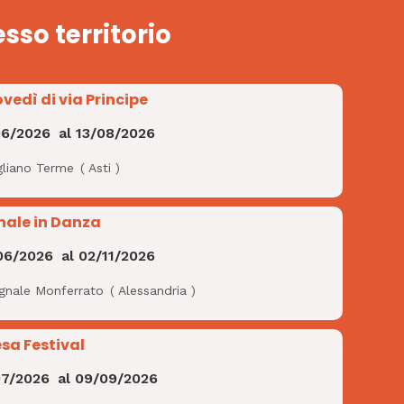
esso territorio
ovedì di via Principe
06/2026
al
13/08/2026
gliano Terme
(
Asti
)
nale in Danza
06/2026
al
02/11/2026
ignale Monferrato
(
Alessandria
)
esa Festival
07/2026
al
09/09/2026