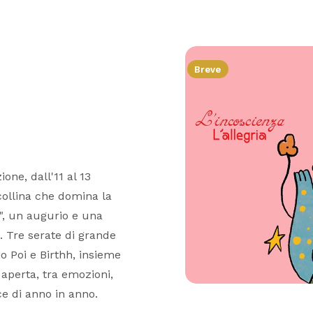
Breve
one, dall'11 al 13
collina che domina la
ia", un augurio e una
. Tre serate di grande
o Poi e Birthh, insieme
 aperta, tra emozioni,
ce di anno in anno.