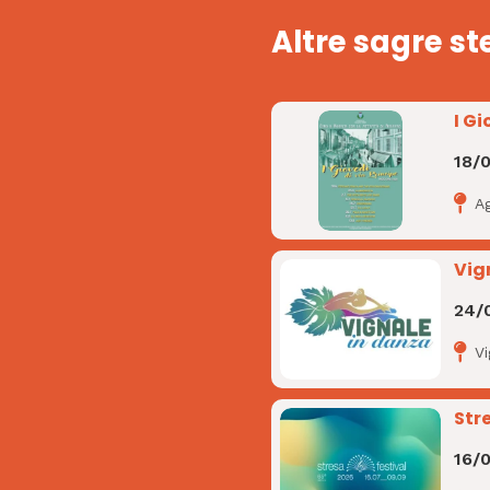
Altre sagre st
I Gi
18/
A
Vig
24/
V
Str
16/