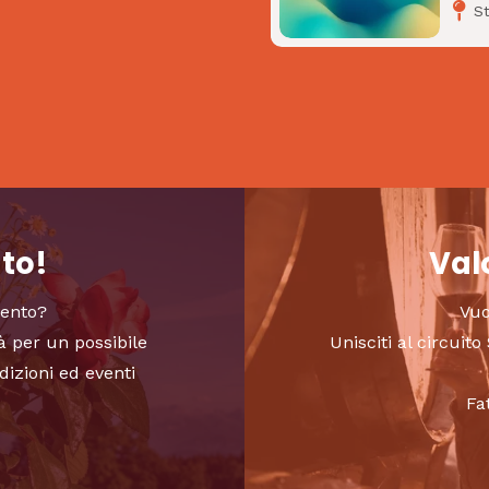
S
nto!
Valo
vento?
Vuo
à per un possibile
Unisciti al circui
dizioni ed eventi
Fa