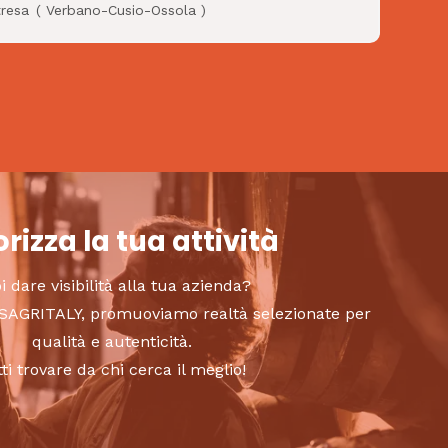
tresa
(
Verbano-Cusio-Ossola
)
rizza la tua attività
i dare visibilità alla tua azienda?
to SAGRITALY, promuoviamo realtà selezionate per
qualità e autenticità.
tti trovare da chi cerca il meglio!