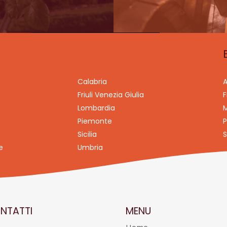
Calabria
A
Friuli Venezia Giulia
F
Lombardia
M
Piemonte
P
Sicilia
S
e
Umbria
NTATTI
MENU