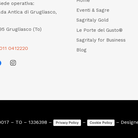
Home
Sede operativa:
Eventi & Sagre
ada Antica di Grugliasco,
Sagritaly Gold
95 Grugliasco (To)
Le Porte del Gusto®
Sagritaly for Business
011 0412220
Blog
0017 – TO – 1336398 –
–
– Design
Privacy Policy
Cookie Policy