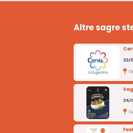
Altre sagre st
Cer
22/
Ce
Sag
24/
C
Fest