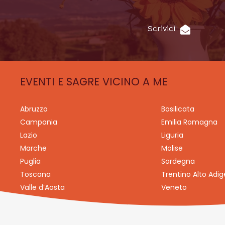
Scrivici
EVENTI E SAGRE VICINO A ME
Abruzzo
Basilicata
Campania
Emilia Romagna
Lazio
Liguria
Marche
Molise
Puglia
Sardegna
Toscana
Trentino Alto Adig
Valle d’Aosta
Veneto