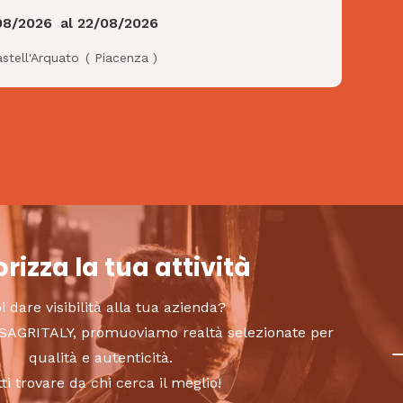
08/2026
al
22/08/2026
stell'Arquato
(
Piacenza
)
rizza la tua attività
i dare visibilità alla tua azienda?
to SAGRITALY, promuoviamo realtà selezionate per
qualità e autenticità.
tti trovare da chi cerca il meglio!