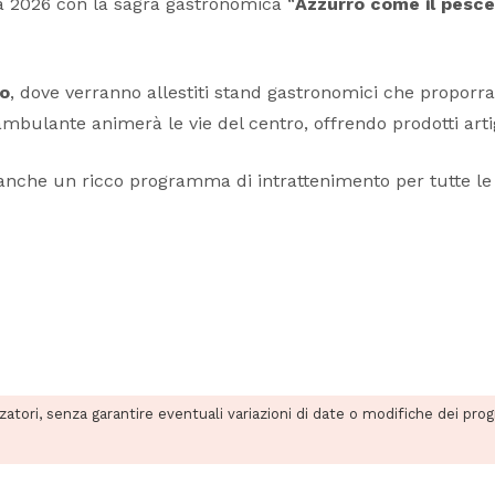
va 2026 con la sagra gastronomica “
Azzurro come il pesce
co
, dove verranno allestiti stand gastronomici che propor
mbulante animerà le vie del centro, offrendo prodotti artigia
nche un ricco programma di intrattenimento per tutte le età,
zzatori, senza garantire eventuali variazioni di date o modifiche dei pro