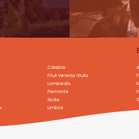
Calabria
A
Friuli Venezia Giulia
F
Lombardia
M
Piemonte
P
Sicilia
S
e
Umbria