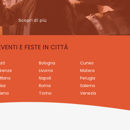
Scopri di più
EVENTI E FESTE IN CITTÀ
sti
Bologna
Cuneo
irenze
Livorno
Matera
ilano
Napoli
Perugia
isa
Roma
Salerno
iena
Torino
Venezia