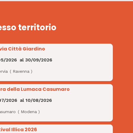
esso territorio
via Città Giardino
05/2026
al
30/09/2026
rvia
(
Ravenna
)
ra della Lumaca Casumaro
07/2026
al
10/08/2026
asumaro
(
Modena
)
ival Illica 2026