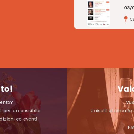
03/
Ca
nto!
Valo
vento?
Vuo
à per un possibile
Unisciti al circui
dizioni ed eventi
Fa