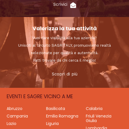
Scrivici
Valorizza la tua attività
Vuoi dare visibilità alla tua azienda?
Unisciti al circuito SAGRITALY, promuoviamo realtà
selezionate per qualità e autenticità.
Fatti trovare da chi cerca il meglio!
Scopri di più
EVENTI E SAGRE VICINO A ME
Abruzzo
Basilicata
Calabria
Campania
Emilia Romagna
Friuli Venezia
Giulia
Lazio
Liguria
Lombardia