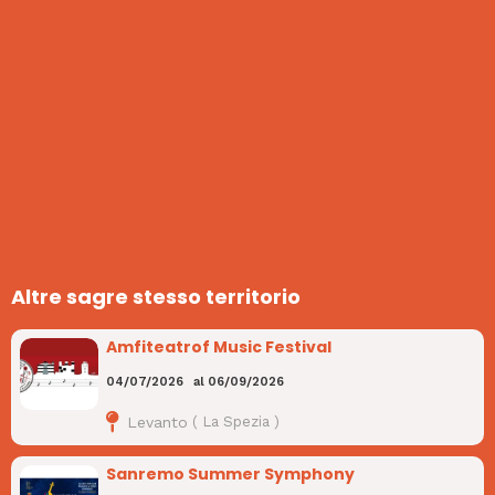
Altre sagre stesso territorio
Amfiteatrof Music Festival
04/07/2026
al
06/09/2026
Levanto
(
La Spezia
)
Sanremo Summer Symphony