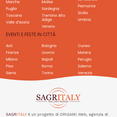
Marche
Molise
Piemonte
Puglia
Sardegna
Sicilia
Toscana
Trentino Alto
Adige
Umbria
Valle d’Aosta
Veneto
EVENTI E FESTE IN CITTÀ
Asti
Bologna
Cuneo
Firenze
Livorno
Matera
Milano
Napoli
Perugia
Pisa
Roma
Salerno
Siena
Torino
Venezia
SAGR
ITALY
è un progetto di ORIGAMI Web, agenzia di