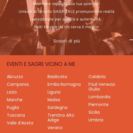
Vuoi dare visibilità alla tua azienda?
Unisciti al circuito SAGRITALY, promuoviamo realtà
selezionate per qualità e autenticità.
Fatti trovare da chi cerca il meglio!
Scopri di più
EVENTI E SAGRE VICINO A ME
Abruzzo
Basilicata
Calabria
Campania
Emilia Romagna
Friuli Venezia
Giulia
Lazio
Liguria
Lombardia
Marche
Molise
Piemonte
Puglia
Sardegna
Sicilia
Toscana
Trentino Alto
Adige
Umbria
Valle d’Aosta
Veneto