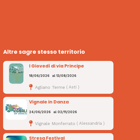
Altre sagre stesso territorio
I Giovedì di via Principe
18/06/2026
al
13/08/2026
Agliano Terme
(
Asti
)
Vignale in Danza
24/06/2026
al
02/11/2026
Vignale Monferrato
(
Alessandria
)
Stresa Festival