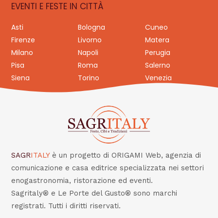
EVENTI E FESTE IN CITTÀ
Asti
Bologna
Cuneo
Firenze
Livorno
Matera
Milano
Napoli
Perugia
Pisa
Roma
Salerno
Siena
Torino
Venezia
SAGR
ITALY
è un progetto di ORIGAMI Web, agenzia di
comunicazione e casa editrice specializzata nei settori
enogastronomia, ristorazione ed eventi.
Sagritaly® e Le Porte del Gusto® sono marchi
registrati. Tutti i diritti riservati.