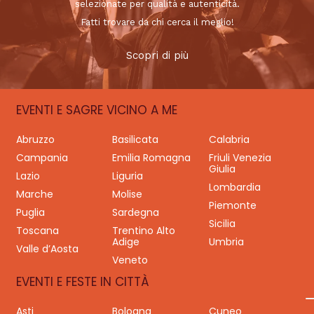
selezionate per qualità e autenticità.
Fatti trovare da chi cerca il meglio!
Scopri di più
EVENTI E SAGRE VICINO A ME
Abruzzo
Basilicata
Calabria
Campania
Emilia Romagna
Friuli Venezia
Giulia
Lazio
Liguria
Lombardia
Marche
Molise
Piemonte
Puglia
Sardegna
Sicilia
Toscana
Trentino Alto
Adige
Umbria
Valle d’Aosta
Veneto
EVENTI E FESTE IN CITTÀ
Asti
Bologna
Cuneo