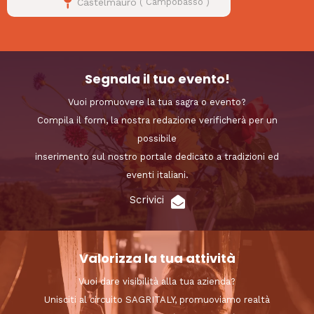
Castelmauro
(
Campobasso
)
Segnala il tuo evento!
Vuoi promuovere la tua sagra o evento?
Compila il form, la nostra redazione verificherà per un
possibile
inserimento sul nostro portale dedicato a tradizioni ed
eventi italiani.
Scrivici
Valorizza la tua attività
Vuoi dare visibilità alla tua azienda?
Unisciti al circuito SAGRITALY, promuoviamo realtà