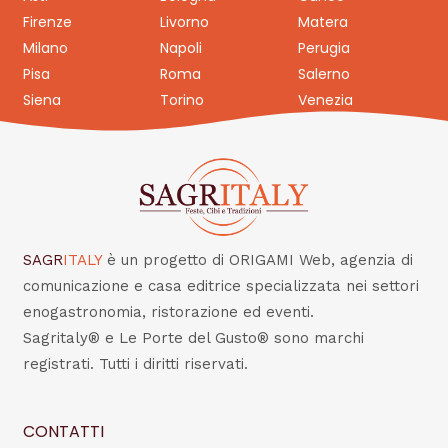
Firenze
Livorno
Matera
Milano
Napoli
Perugia
Pisa
Roma
Salerno
Siena
Torino
Venezia
SAGR
ITALY
è un progetto di ORIGAMI Web, agenzia di
comunicazione e casa editrice specializzata nei settori
enogastronomia, ristorazione ed eventi.
Sagritaly® e Le Porte del Gusto® sono marchi
registrati. Tutti i diritti riservati.
CONTATTI