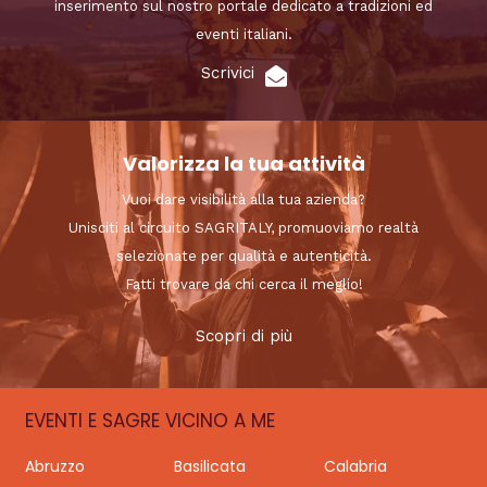
inserimento sul nostro portale dedicato a tradizioni ed
eventi italiani.
Scrivici
Valorizza la tua attività
Vuoi dare visibilità alla tua azienda?
Unisciti al circuito SAGRITALY, promuoviamo realtà
selezionate per qualità e autenticità.
Fatti trovare da chi cerca il meglio!
Scopri di più
EVENTI E SAGRE VICINO A ME
Abruzzo
Basilicata
Calabria