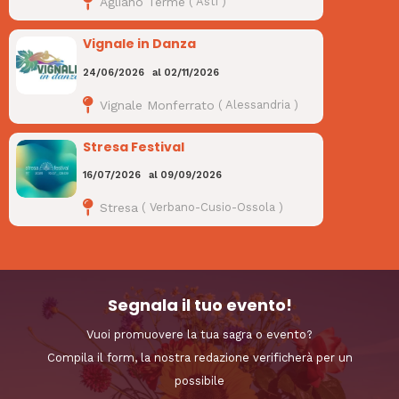
Agliano Terme
(
Asti
)
Vignale in Danza
24/06/2026
al
02/11/2026
Vignale Monferrato
(
Alessandria
)
Stresa Festival
16/07/2026
al
09/09/2026
Stresa
(
Verbano-Cusio-Ossola
)
Segnala il tuo evento!
Vuoi promuovere la tua sagra o evento?
Compila il form, la nostra redazione verificherà per un
possibile