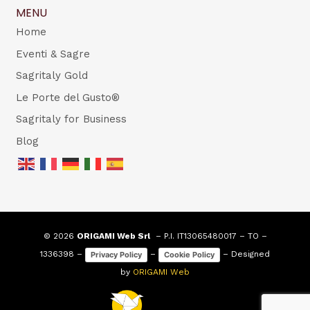
MENU
Home
Eventi & Sagre
Sagritaly Gold
Le Porte del Gusto®
Sagritaly for Business
Blog
© 2026
ORIGAMI Web Srl
– P.I. IT13065480017 – TO –
1336398 –
–
– Designed
Privacy Policy
Cookie Policy
by
ORIGAMI Web