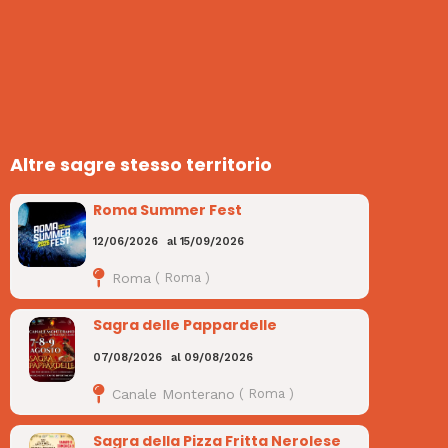
Altre sagre stesso territorio
Roma Summer Fest
12/06/2026
al
15/09/2026
Roma
(
Roma
)
Sagra delle Pappardelle
07/08/2026
al
09/08/2026
Canale Monterano
(
Roma
)
Sagra della Pizza Fritta Nerolese