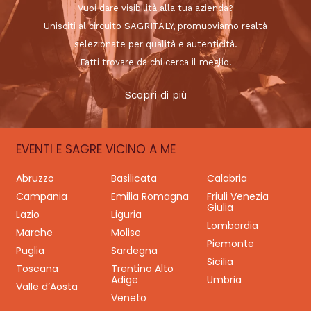
Vuoi dare visibilità alla tua azienda?
Unisciti al circuito SAGRITALY, promuoviamo realtà
selezionate per qualità e autenticità.
Fatti trovare da chi cerca il meglio!
Scopri di più
EVENTI E SAGRE VICINO A ME
Abruzzo
Basilicata
Calabria
Campania
Emilia Romagna
Friuli Venezia
Giulia
Lazio
Liguria
Lombardia
Marche
Molise
Piemonte
Puglia
Sardegna
Sicilia
Toscana
Trentino Alto
Adige
Umbria
Valle d’Aosta
Veneto