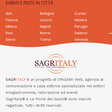
EVENTI E FESTE IN CITTÀ
Asti
Bologna
Cuneo
Firenze
Livorno
Matera
Milano
Napoli
Perugia
Pisa
Roma
Salerno
Siena
Torino
Venezia
SAGR
ITALY
è un progetto di ORIGAMI Web, agenzia di
comunicazione e casa editrice specializzata nei settori
enogastronomia, ristorazione ed eventi.
Sagritaly® e Le Porte del Gusto® sono marchi
registrati. Tutti i diritti riservati.