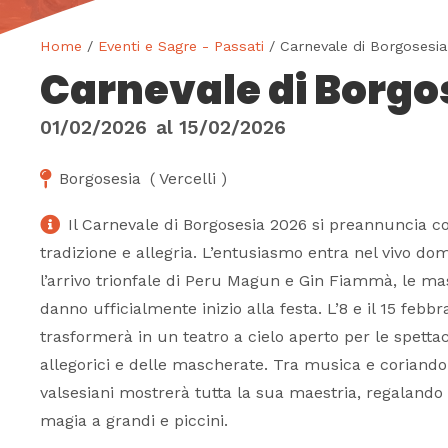
Home
/
Eventi e Sagre - Passati
/ Carnevale di Borgosesia
Carnevale di Borgo
01/02/2026
al
15/02/2026
Borgosesia
(
Vercelli
)
Il Carnevale di Borgosesia 2026 si preannuncia c
tradizione e allegria. L’entusiasmo entra nel vivo do
l’arrivo trionfale di Peru Magun e Gin Fiammà, le m
danno ufficialmente inizio alla festa. L’8 e il 15 febbra
trasformerà in un teatro a cielo aperto per le spettaco
allegorici e delle mascherate. Tra musica e coriandoli,
valsesiani mostrerà tutta la sua maestria, regaland
magia a grandi e piccini.