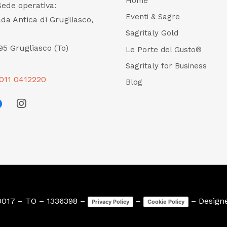
Home
Sede operativa:
Eventi & Sagre
ada Antica di Grugliasco,
Sagritaly Gold
95 Grugliasco (To)
Le Porte del Gusto®
Sagritaly for Business
011 0412220
Blog
0017 – TO – 1336398 –
–
– Design
Privacy Policy
Cookie Policy