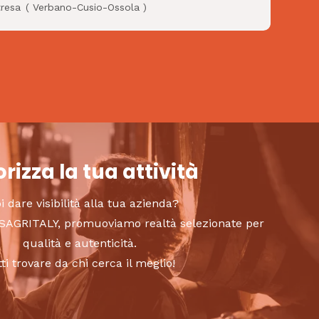
tresa
(
Verbano-Cusio-Ossola
)
rizza la tua attività
i dare visibilità alla tua azienda?
to SAGRITALY, promuoviamo realtà selezionate per
qualità e autenticità.
tti trovare da chi cerca il meglio!