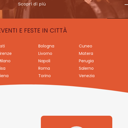
Scopri di più
EVENTI E FESTE IN CITTÀ
sti
Bologna
Cuneo
irenze
Livorno
Matera
ilano
Napoli
Perugia
isa
Roma
Salerno
iena
Torino
Venezia