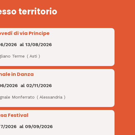
esso territorio
ovedì di via Principe
06/2026
al
13/08/2026
gliano Terme
(
Asti
)
nale in Danza
06/2026
al
02/11/2026
ignale Monferrato
(
Alessandria
)
esa Festival
07/2026
al
09/09/2026