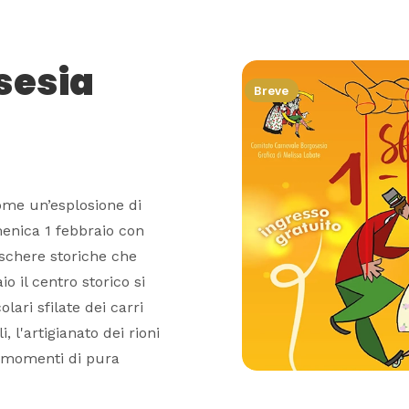
sesia
Breve
ome un’esplosione di
menica 1 febbraio con
aschere storiche che
io il centro storico si
lari sfilate dei carri
 l'artigianato dei rioni
o momenti di pura