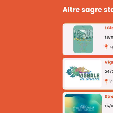
Altre sagre st
I Gi
18/
A
Vig
24/
V
Str
16/