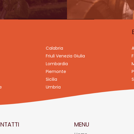
Calabria
A
Friuli Venezia Giulia
F
Lombardia
M
Piemonte
P
Sicilia
S
e
Umbria
NTATTI
MENU