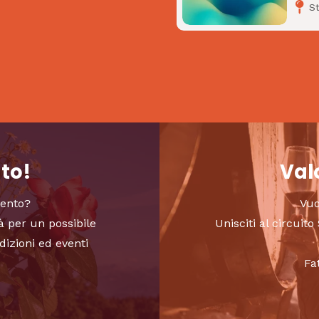
S
nto!
Valo
vento?
Vuo
à per un possibile
Unisciti al circui
dizioni ed eventi
Fa