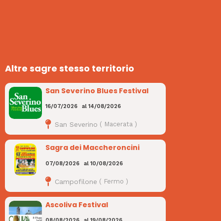
Altre sagre stesso territorio
San Severino Blues Festival
16/07/2026
al
14/08/2026
San Severino
(
Macerata
)
Sagra dei Maccheroncini
07/08/2026
al
10/08/2026
Campofilone
(
Fermo
)
Ascoliva Festival
08/08/2026
al
19/08/2026