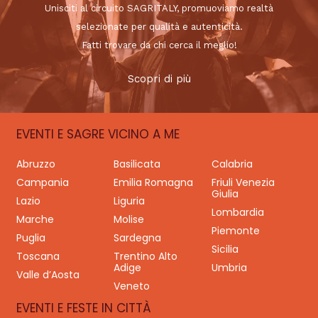
Unisciti al circuito SAGRITALY, promuoviamo realtà
selezionate per qualità e autenticità.
Fatti trovare da chi cerca il meglio!
Scopri di più
EVENTI E SAGRE VICINO A ME
Abruzzo
Basilicata
Calabria
Campania
Emilia Romagna
Friuli Venezia
Giulia
Lazio
Liguria
Lombardia
Marche
Molise
Piemonte
Puglia
Sardegna
Sicilia
Toscana
Trentino Alto
Adige
Umbria
Valle d’Aosta
Veneto
EVENTI E FESTE IN CITTÀ