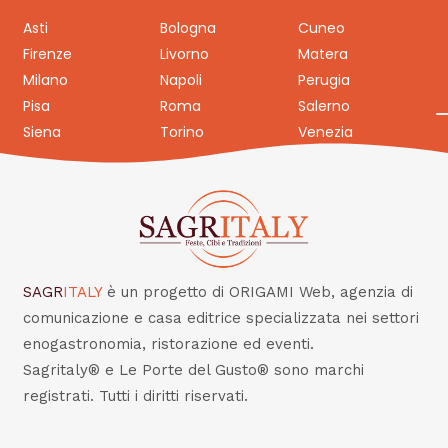
Asti
Bologna
Cuneo
Firenze
Livorno
Matera
Milano
Napoli
Perugia
Pisa
Roma
Salerno
Siena
Torino
Venezia
SAGR
ITALY
è un progetto di ORIGAMI Web, agenzia di
comunicazione e casa editrice specializzata nei settori
enogastronomia, ristorazione ed eventi.
Sagritaly® e Le Porte del Gusto® sono marchi
registrati. Tutti i diritti riservati.