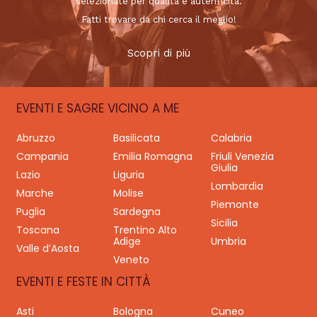
selezionate per qualità e autenticità.
Fatti trovare da chi cerca il meglio!
Scopri di più
EVENTI E SAGRE VICINO A ME
Abruzzo
Basilicata
Calabria
Campania
Emilia Romagna
Friuli Venezia
Giulia
Lazio
Liguria
Lombardia
Marche
Molise
Piemonte
Puglia
Sardegna
Sicilia
Toscana
Trentino Alto
Adige
Umbria
Valle d’Aosta
Veneto
EVENTI E FESTE IN CITTÀ
Asti
Bologna
Cuneo