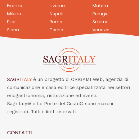
Firenze
Livorno
Matera
Milano
Napoli
Perugia
Pisa
Roma
Salerno
Siena
Torino
Venezia
SAGR
ITALY
è un progetto di ORIGAMI Web, agenzia di
comunicazione e casa editrice specializzata nei settori
enogastronomia, ristorazione ed eventi.
Sagritaly® e Le Porte del Gusto® sono marchi
registrati. Tutti i diritti riservati.
CONTATTI