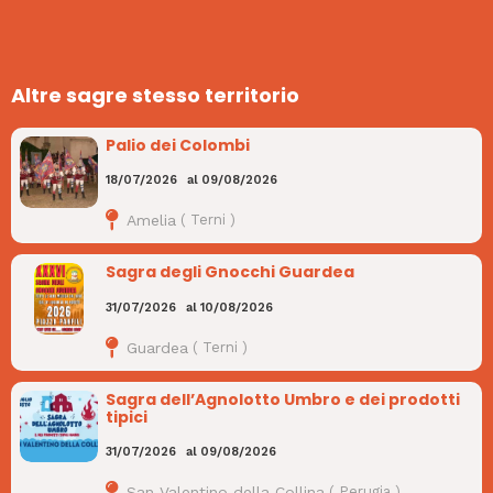
Altre sagre stesso territorio
Palio dei Colombi
18/07/2026
al
09/08/2026
Amelia
(
Terni
)
Sagra degli Gnocchi Guardea
31/07/2026
al
10/08/2026
Guardea
(
Terni
)
Sagra dell’Agnolotto Umbro e dei prodotti
tipici
31/07/2026
al
09/08/2026
San Valentino della Collina
(
Perugia
)