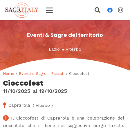
Eventi & Sagre del territorio
Lazio
●
Viterbo
Home
/
Eventi e Sagre - Passati
/ Cioccofest
Cioccofest
11/10/2025
al
19/10/2025
Caprarola
(
Viterbo
)
Il Cioccofest di Caprarola è una celebrazione del
cioccolato che si tiene nel suggestivo borgo laziale.