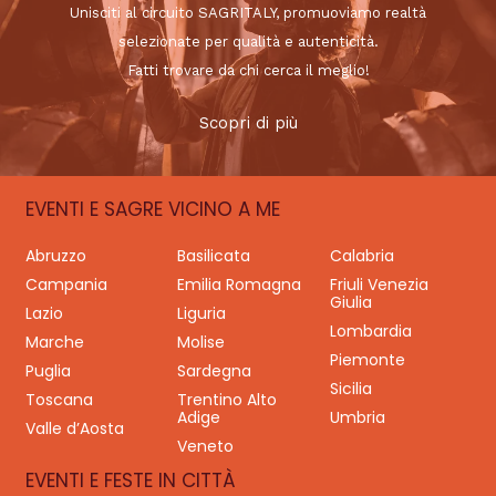
Unisciti al circuito SAGRITALY, promuoviamo realtà
selezionate per qualità e autenticità.
Fatti trovare da chi cerca il meglio!
Scopri di più
EVENTI E SAGRE VICINO A ME
Abruzzo
Basilicata
Calabria
Campania
Emilia Romagna
Friuli Venezia
Giulia
Lazio
Liguria
Lombardia
Marche
Molise
Piemonte
Puglia
Sardegna
Sicilia
Toscana
Trentino Alto
Adige
Umbria
Valle d’Aosta
Veneto
EVENTI E FESTE IN CITTÀ