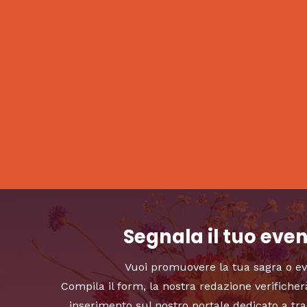
Segnala il tuo eve
Vuoi promuovere la tua sagra o e
Compila il form, la nostra redazione verificher
inserimento sul nostro portale dedicato a tra