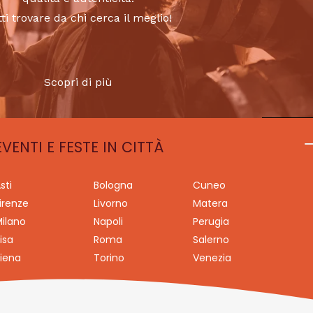
tti trovare da chi cerca il meglio!
Scopri di più
EVENTI E FESTE IN CITTÀ
sti
Bologna
Cuneo
irenze
Livorno
Matera
ilano
Napoli
Perugia
isa
Roma
Salerno
iena
Torino
Venezia