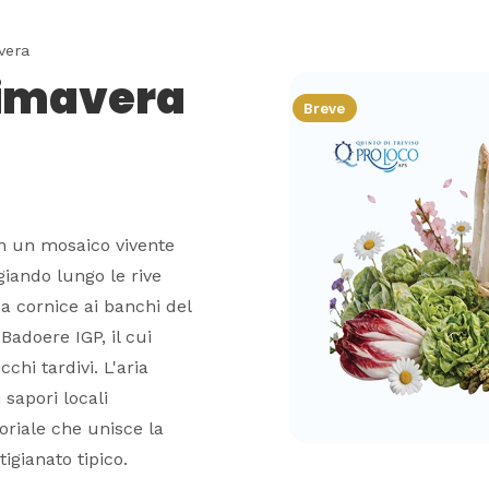
vera
Primavera
Breve
in un mosaico vivente
giando lungo le rive
 da cornice ai banchi del
Badoere IGP, il cui
chi tardivi. L'aria
 sapori locali
oriale che unisce la
tigianato tipico.