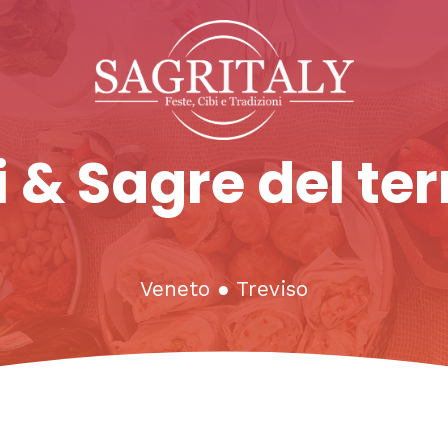
 & Sagre del ter
Veneto
●
Treviso