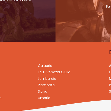
Fa
Calabria
A
Friuli Venezia Giulia
F
Lombardia
M
Piemonte
P
Sicilia
S
e
Umbria