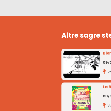
Altre sagre st
Bie
09/
V
La 
08/
V