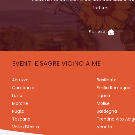
italiani.
Scrivici
EVENTI E SAGRE VICINO A ME
Abruzzo
Basilicata
Campania
Emilia Romagna
Lazio
Liguria
Marche
Molise
Puglia
Sardegna
Toscana
Trentino Alto Adig
Valle d’Aosta
Veneto