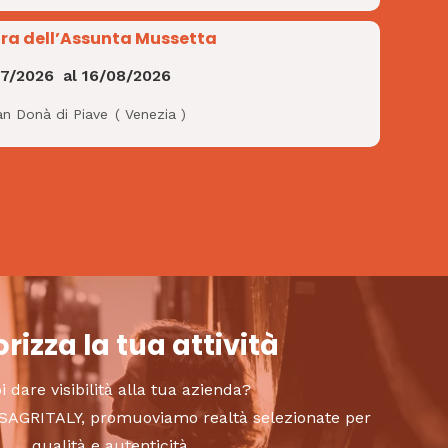
ra dell’Assunta Mussetta
07/2026
al
16/08/2026
an Donà di Piave
(
Venezia
)
rizza la tua attività
i dare visibilità alla tua azienda?
to SAGRITALY, promuoviamo realtà selezionate per
qualità e autenticità.