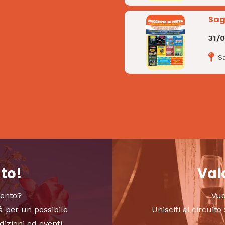
Sag
31/
S
nto!
Valo
vento?
Vuo
à per un possibile
Unisciti al circui
dizioni ed eventi