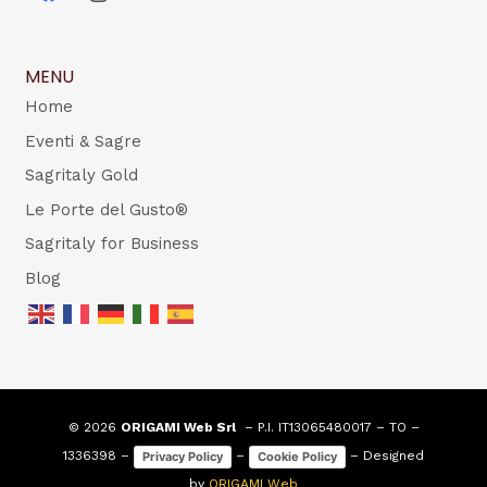
MENU
Home
Eventi & Sagre
Sagritaly Gold
Le Porte del Gusto®
Sagritaly for Business
Blog
© 2026
ORIGAMI Web Srl
– P.I. IT13065480017 – TO –
1336398 –
–
– Designed
Privacy Policy
Cookie Policy
by
ORIGAMI Web