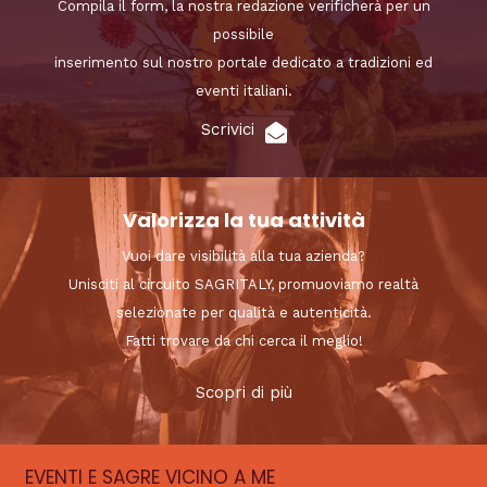
Compila il form, la nostra redazione verificherà per un
possibile
inserimento sul nostro portale dedicato a tradizioni ed
eventi italiani.
Scrivici
Valorizza la tua attività
Vuoi dare visibilità alla tua azienda?
Unisciti al circuito SAGRITALY, promuoviamo realtà
selezionate per qualità e autenticità.
Fatti trovare da chi cerca il meglio!
Scopri di più
EVENTI E SAGRE VICINO A ME