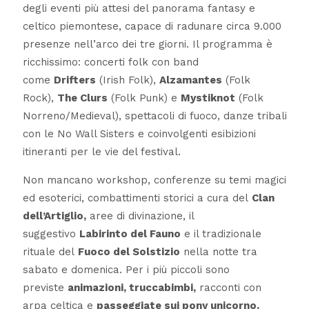
degli eventi più attesi del panorama fantasy e
celtico piemontese, capace di radunare circa 9.000
presenze nell’arco dei tre giorni. Il programma è
ricchissimo: concerti folk con band
come
Drifters
(Irish Folk),
Alzamantes
(Folk
Rock),
The Clurs
(Folk Punk) e
Mystiknot
(Folk
Norreno/Medieval), spettacoli di fuoco, danze tribali
con le No Wall Sisters e coinvolgenti esibizioni
itineranti per le vie del festival.
Non mancano workshop, conferenze su temi magici
ed esoterici, combattimenti storici a cura del
Clan
dell’Artiglio,
aree di divinazione, il
suggestivo
Labirinto del Fauno
e il tradizionale
rituale del
Fuoco del Solstizio
nella notte tra
sabato e domenica. Per i più piccoli sono
previste
animazioni, truccabimbi,
racconti con
arpa celtica e
passeggiate sui pony unicorno.