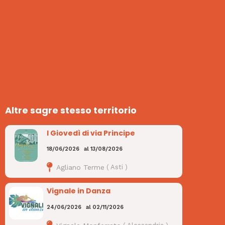
Altre sagre stesso territorio
I Giovedì di via Principe
18/06/2026
al
13/08/2026
Agliano Terme
(
Asti
)
Vignale in Danza
24/06/2026
al
02/11/2026