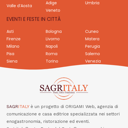
Adige
Umbria
Valle d’Aosta
Veneto
EVENTI E FESTE IN CITTÀ
Asti
Bologna
Cuneo
Firenze
Livorno
Matera
Milano
Napoli
Perugia
Pisa
Roma
Salerno
Siena
Torino
Venezia
SAGR
ITALY
è un progetto di ORIGAMI Web, agenzia di
comunicazione e casa editrice specializzata nei settori
enogastronomia, ristorazione ed eventi.