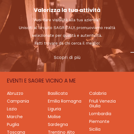
Valorizza la tua attività
Vuoi dare visibilità alla tua azienda?
Unisciti al circuito SAGRITALY, promuoviamo realtà
selezionate per qualità e autenticità.
Fatti trovare da chi cerca il meglio!
Scopri di più
EVENTI E SAGRE VICINO A ME
Abruzzo
Basilicata
Calabria
Campania
Emilia Romagna
Friuli Venezia
Giulia
Lazio
Liguria
Lombardia
Marche
Molise
Piemonte
Puglia
Sardegna
Sicilia
Toscana
Trentino Alto