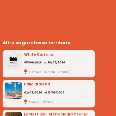
Altre sagre stesso territorio
White Carrara
05/06/2026
al
30/08/2026
Carrara
(
Massa-Carrara
)
Palio di Siena
02/07/2026
al
16/08/2026
Siena
(
Siena
)
Le Notti dell’Archeologia Cecina