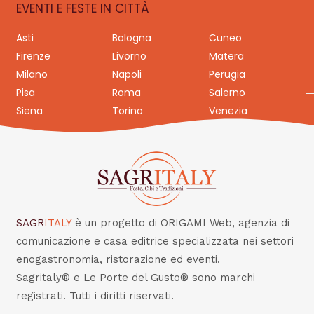
EVENTI E FESTE IN CITTÀ
Asti
Bologna
Cuneo
Firenze
Livorno
Matera
Milano
Napoli
Perugia
Pisa
Roma
Salerno
Siena
Torino
Venezia
SAGR
ITALY
è un progetto di ORIGAMI Web, agenzia di
comunicazione e casa editrice specializzata nei settori
enogastronomia, ristorazione ed eventi.
Sagritaly® e Le Porte del Gusto® sono marchi
registrati. Tutti i diritti riservati.