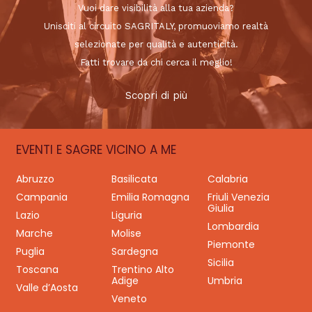
Vuoi dare visibilità alla tua azienda?
Unisciti al circuito SAGRITALY, promuoviamo realtà
selezionate per qualità e autenticità.
Fatti trovare da chi cerca il meglio!
Scopri di più
EVENTI E SAGRE VICINO A ME
Abruzzo
Basilicata
Calabria
Campania
Emilia Romagna
Friuli Venezia
Giulia
Lazio
Liguria
Lombardia
Marche
Molise
Piemonte
Puglia
Sardegna
Sicilia
Toscana
Trentino Alto
Adige
Umbria
Valle d’Aosta
Veneto