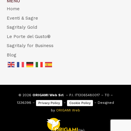
MENU
Home
Eventi & Sagre
Sagritaly Gold
Le Porte del Gusto®
Sagritaly for Business
Blog
© 2026
ORIGAMI Web Srl
– P.I. IT13065480017 – TO –
1336398 –
–
– Designed
Privacy Policy
Cookie Policy
by
ORIGAMI Web