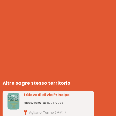
Altre sagre stesso territorio
I Giovedì di via Principe
18/06/2026
al
13/08/2026
Agliano Terme
(
Asti
)