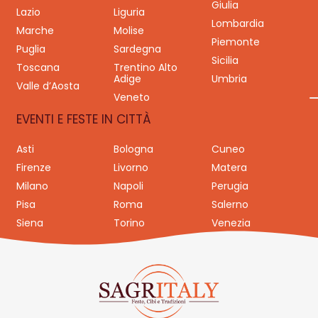
Giulia
Lazio
Liguria
Lombardia
Marche
Molise
Piemonte
Puglia
Sardegna
Sicilia
Toscana
Trentino Alto
Adige
Umbria
Valle d’Aosta
Veneto
EVENTI E FESTE IN CITTÀ
Asti
Bologna
Cuneo
Firenze
Livorno
Matera
Milano
Napoli
Perugia
Pisa
Roma
Salerno
Siena
Torino
Venezia