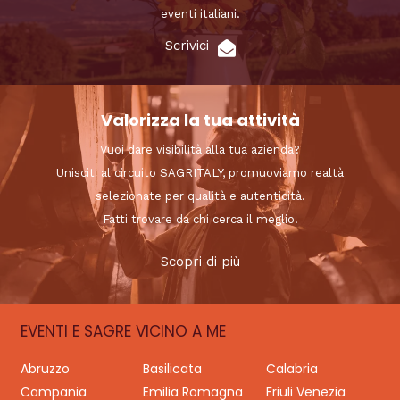
eventi italiani.
Scrivici
Valorizza la tua attività
Vuoi dare visibilità alla tua azienda?
Unisciti al circuito SAGRITALY, promuoviamo realtà
selezionate per qualità e autenticità.
Fatti trovare da chi cerca il meglio!
Scopri di più
EVENTI E SAGRE VICINO A ME
Abruzzo
Basilicata
Calabria
Campania
Emilia Romagna
Friuli Venezia