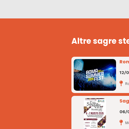
Altre sagre st
Rom
12/
R
Sag
06/
Mo