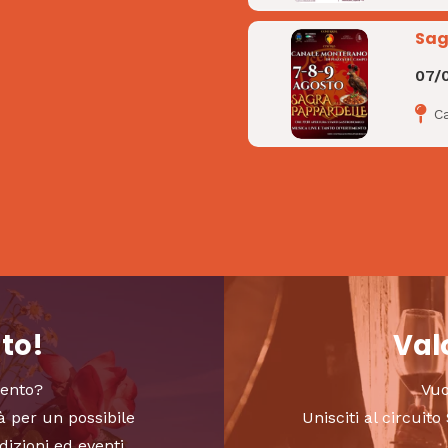
Sag
07/
C
nto!
Valo
vento?
Vuo
à per un possibile
Unisciti al circui
dizioni ed eventi