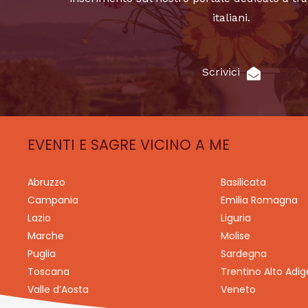
italiani.
Scrivici
EVENTI E SAGRE VICINO A ME
Abruzzo
Basilicata
Campania
Emilia Romagna
Lazio
Liguria
Marche
Molise
Puglia
Sardegna
Toscana
Trentino Alto Adig
Valle d’Aosta
Veneto