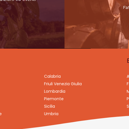
Fa
Calabria
A
Friuli Venezia Giulia
F
Lombardia
M
Piemonte
P
Sicilia
S
e
Umbria