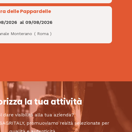
ra delle Pappardelle
08/2026
al
09/08/2026
anale Monterano
(
Roma
)
rizza la tua attività
i dare visibilità alla tua azienda?
to SAGRITALY, promuoviamo realtà selezionate per
qualità e autenticità.