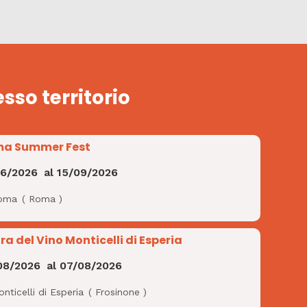
esso territorio
a Summer Fest
06/2026
al
15/09/2026
oma
(
Roma
)
ra del Vino Monticelli di Esperia
08/2026
al
07/08/2026
nticelli di Esperia
(
Frosinone
)