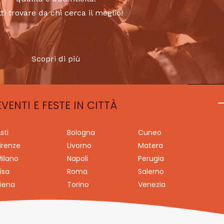
tti trovare da chi cerca il meglio!
Scopri di più
EVENTI E FESTE IN CITTÀ
sti
Bologna
Cuneo
irenze
Livorno
Matera
ilano
Napoli
Perugia
isa
Roma
Salerno
iena
Torino
Venezia