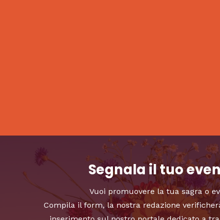
Segnala il tuo eve
Vuoi promuovere la tua sagra o e
Compila il form, la nostra redazione verificher
inserimento sul nostro portale dedicato a tra