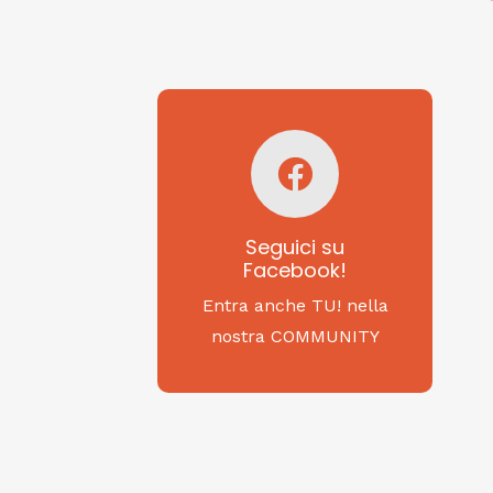
Seguici su
Facebook!
SAGRITALY
Seguici su
Facebook!
Feste, cibi e tradizioni
da Nord a Sud...
Entra anche TU! nella
nostra COMMUNITY