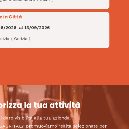
e in Città
06/2026
al
13/09/2026
rizia
(
Gorizia
)
rizza la tua attività
i dare visibilità alla tua azienda?
to SAGRITALY, promuoviamo realtà selezionate per