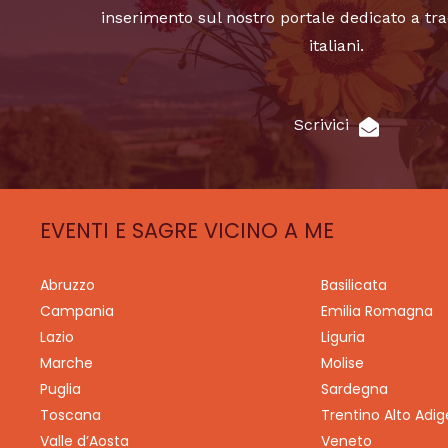
inserimento sul nostro portale dedicato a tra
italiani.
Scrivici
EVENTI E SAGRE VICINO A ME
Abruzzo
Basilicata
Campania
Emilia Romagna
Lazio
Liguria
Marche
Molise
Puglia
Sardegna
Toscana
Trentino Alto Adig
Valle d’Aosta
Veneto