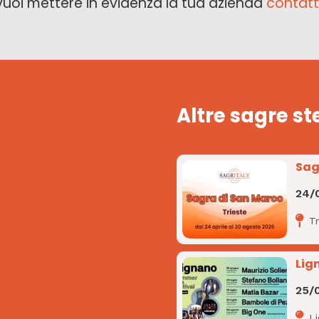
vuoi mettere in evidenza la tua azienda
contatt
Altre sagre st
Sag
24/
Tr
Lig
25/
L