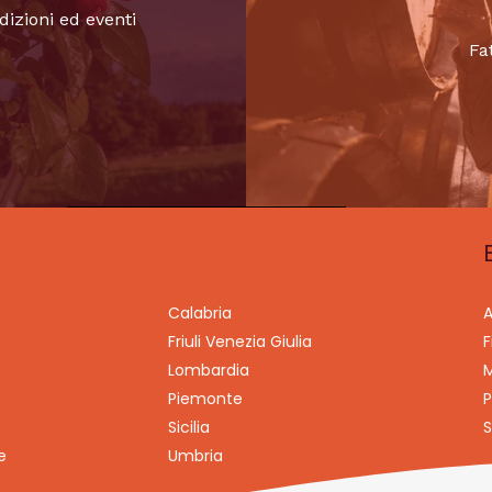
dizioni ed eventi
Fa
Calabria
A
Friuli Venezia Giulia
F
Lombardia
M
Piemonte
P
Sicilia
S
e
Umbria