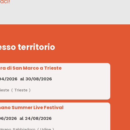
aci!
esso territorio
ra di San Marco a Trieste
04/2026
al
30/08/2026
ieste
(
Trieste
)
nano Summer Live Festival
06/2026
al
24/08/2026
ignano Sabbiadoro
(
Udine
)