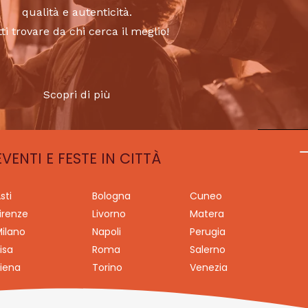
qualità e autenticità.
tti trovare da chi cerca il meglio!
Scopri di più
EVENTI E FESTE IN CITTÀ
sti
Bologna
Cuneo
irenze
Livorno
Matera
ilano
Napoli
Perugia
isa
Roma
Salerno
iena
Torino
Venezia