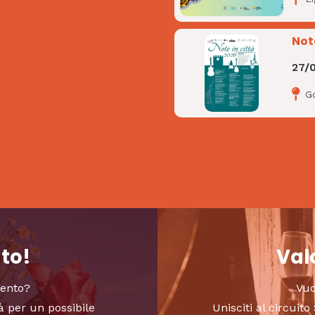
Not
27/
Go
nto!
Valo
vento?
Vuo
à per un possibile
Unisciti al circui