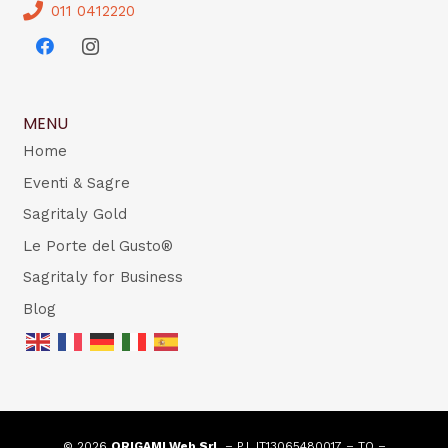
011 0412220
MENU
Home
Eventi & Sagre
Sagritaly Gold
Le Porte del Gusto®
Sagritaly for Business
Blog
© 2026
ORIGAMI Web Srl
– P.I. IT13065480017 – TO –