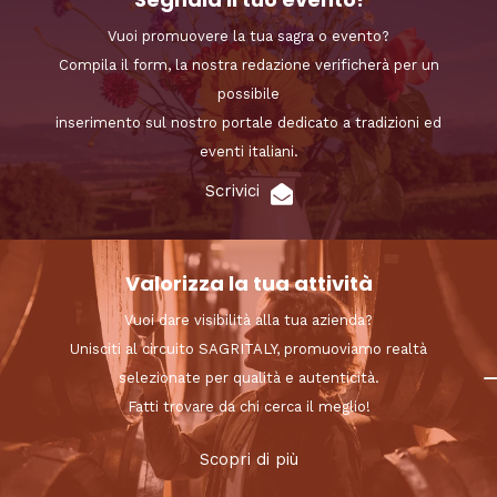
Vuoi promuovere la tua sagra o evento?
Compila il form, la nostra redazione verificherà per un
possibile
inserimento sul nostro portale dedicato a tradizioni ed
eventi italiani.
Scrivici
Valorizza la tua attività
Vuoi dare visibilità alla tua azienda?
Unisciti al circuito SAGRITALY, promuoviamo realtà
selezionate per qualità e autenticità.
Fatti trovare da chi cerca il meglio!
Scopri di più