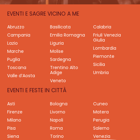
EVENTI E SAGRE VICINO A ME
Abruzzo
Basilicata
Calabria
Campania
Emilia Romagna
Friuli Venezia
Giulia
Lazio
Liguria
Lombardia
Marche
Molise
Piemonte
Puglia
Sardegna
Sicilia
Toscana
Trentino Alto
Adige
Umbria
Valle d’Aosta
Veneto
EVENTI E FESTE IN CITTÀ
Asti
Bologna
Cuneo
Firenze
Livorno
Matera
Milano
Napoli
Perugia
Pisa
Roma
Salerno
Siena
Torino
Venezia