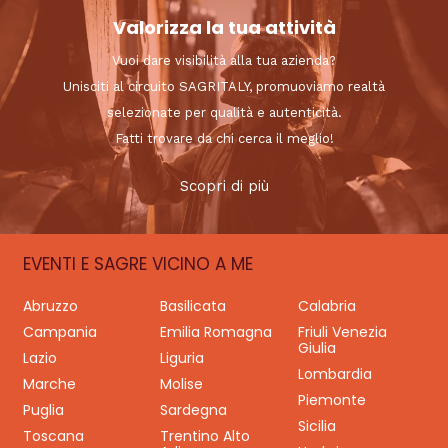
Valorizza la tua attività
Vuoi dare visibilità alla tua azienda?
Unisciti al circuito SAGRITALY, promuoviamo realtà
selezionate per qualità e autenticità.
Fatti trovare da chi cerca il meglio!
Scopri di più
EVENTI E SAGRE VICINO A ME
Abruzzo
Basilicata
Calabria
Campania
Emilia Romagna
Friuli Venezia
Giulia
Lazio
Liguria
Lombardia
Marche
Molise
Piemonte
Puglia
Sardegna
Sicilia
Toscana
Trentino Alto