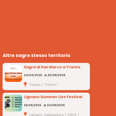
Altre sagre stesso territorio
Sagra di San Marco a Trieste
24/04/2026
al
30/08/2026
Trieste
(
Trieste
)
Lignano Summer Live Festival
25/06/2026
al
24/08/2026
Lignano Sabbiadoro
(
Udine
)