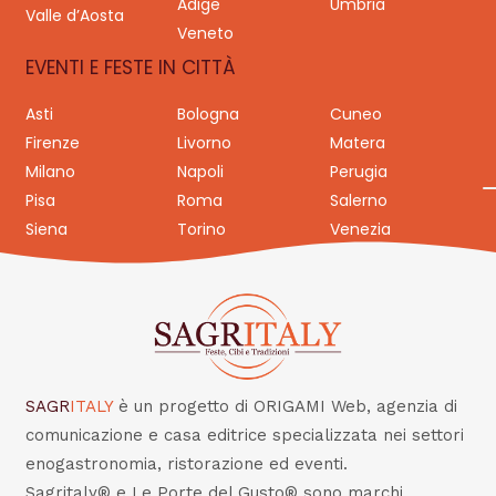
Adige
Umbria
Valle d’Aosta
Veneto
EVENTI E FESTE IN CITTÀ
Asti
Bologna
Cuneo
Firenze
Livorno
Matera
Milano
Napoli
Perugia
Pisa
Roma
Salerno
Siena
Torino
Venezia
SAGR
ITALY
è un progetto di ORIGAMI Web, agenzia di
comunicazione e casa editrice specializzata nei settori
enogastronomia, ristorazione ed eventi.
Sagritaly® e Le Porte del Gusto® sono marchi