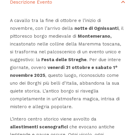
Descrizione Evento
A cavallo tra la fine di ottobre e l’inizio di
novembre, con l’arrivo della
notte di Ognissanti
, il
pittoresco borgo medievale di
Montemerano,
incastonato nelle colline della Maremma toscana,
si trasforma nel palcoscenico di un evento unico e
suggestivo: la
Festa delle Streghe
. Per due intere
giornate, ovvero
venerdì 31 ottobre e sabato 1°
novembre 2025
, questo luogo, riconosciuto come
uno dei Borghi più belli d’Italia, abbandona la sua
quiete storica. L’antico borgo si risveglia
completamente in un’atmosfera magica, intrisa di
mistero e allegria popolare.
L’intero centro storico viene avvolto da
allestimenti scenografici
che evocano antiche
leggende e paure oscure. Ogni vicolo, ogni