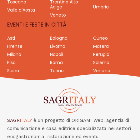
Toscana
Trentino Alto
Adige
Umbria
Valle d’Aosta
Veneto
EVENTI E FESTE IN CITTÀ
Asti
Bologna
Cuneo
Firenze
Livorno
Matera
Milano
Napoli
Perugia
Pisa
Roma
Salerno
Siena
Torino
Venezia
SAGR
ITALY
è un progetto di ORIGAMI Web, agenzia di
comunicazione e casa editrice specializzata nei settori
enogastronomia, ristorazione ed eventi.