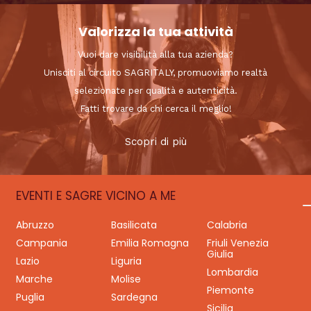
Valorizza la tua attività
Vuoi dare visibilità alla tua azienda?
Unisciti al circuito SAGRITALY, promuoviamo realtà
selezionate per qualità e autenticità.
Fatti trovare da chi cerca il meglio!
Scopri di più
EVENTI E SAGRE VICINO A ME
Abruzzo
Basilicata
Calabria
Campania
Emilia Romagna
Friuli Venezia
Giulia
Lazio
Liguria
Lombardia
Marche
Molise
Piemonte
Puglia
Sardegna
Sicilia