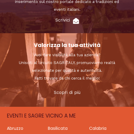
inserimento sul nostro portale dedicato a tradizioni ed
eventi italiani.
Scrivici
Valorizza la tua attività
Vuoi dare visibilità alla tua azienda?
Unisciti al circuito SAGRITALY, promuoviamo realtà
selezionate per qualità e autenticità.
Fatti trovare da chi cerca il meglio!
Scopri di più
EVENTI E SAGRE VICINO A ME
Abruzzo
Basilicata
Calabria