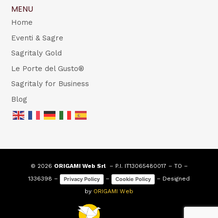
MENU
Home
Eventi & Sagre
Sagritaly Gold
Le Porte del Gusto®
Sagritaly for Business
Blog
© 2026
ORIGAMI Web Srl
– P.I. IT13065480017 – TO –
1336398 –
–
– Designed
Privacy Policy
Cookie Policy
by
ORIGAMI Web