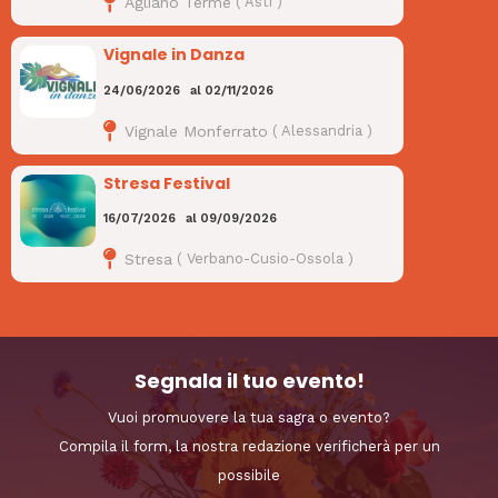
Agliano Terme
(
Asti
)
Vignale in Danza
24/06/2026
al
02/11/2026
Vignale Monferrato
(
Alessandria
)
Stresa Festival
16/07/2026
al
09/09/2026
Stresa
(
Verbano-Cusio-Ossola
)
Segnala il tuo evento!
Vuoi promuovere la tua sagra o evento?
Compila il form, la nostra redazione verificherà per un
possibile