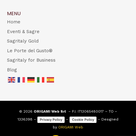
MENU
Home
Eventi & Sagre
Sagritaly Gold
Le Porte del Gusto®
Sagritaly for Business
Blog
© 2026
ORIGAMI Web Srl
– P.I. IT13065480017 – TO –
1336398 –
–
– Designed
Privacy Policy
Cookie Policy
by
ORIGAMI Web