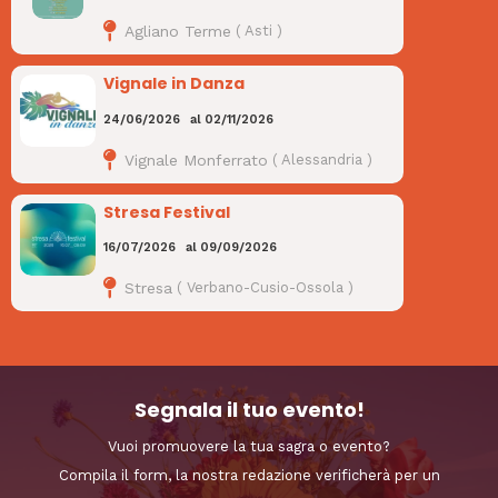
Agliano Terme
(
Asti
)
Vignale in Danza
24/06/2026
al
02/11/2026
Vignale Monferrato
(
Alessandria
)
Stresa Festival
16/07/2026
al
09/09/2026
Stresa
(
Verbano-Cusio-Ossola
)
Segnala il tuo evento!
Vuoi promuovere la tua sagra o evento?
Compila il form, la nostra redazione verificherà per un