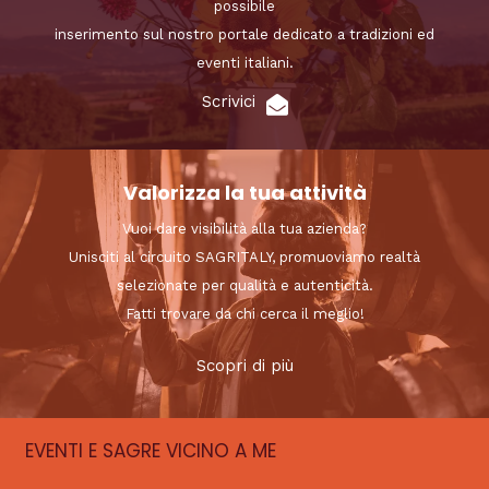
possibile
inserimento sul nostro portale dedicato a tradizioni ed
eventi italiani.
Scrivici
Valorizza la tua attività
Vuoi dare visibilità alla tua azienda?
Unisciti al circuito SAGRITALY, promuoviamo realtà
selezionate per qualità e autenticità.
Fatti trovare da chi cerca il meglio!
Scopri di più
EVENTI E SAGRE VICINO A ME