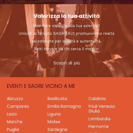
Valorizza la tua attività
Vuoi dare visibilità alla tua azienda?
Unisciti al circuito SAGRITALY, promuoviamo realtà
selezionate per qualità e autenticità.
Fatti trovare da chi cerca il meglio!
Scopri di più
EVENTI E SAGRE VICINO A ME
Abruzzo
Basilicata
Calabria
Campania
Emilia Romagna
Friuli Venezia
Giulia
Lazio
Liguria
Lombardia
Marche
Molise
Piemonte
Puglia
Sardegna