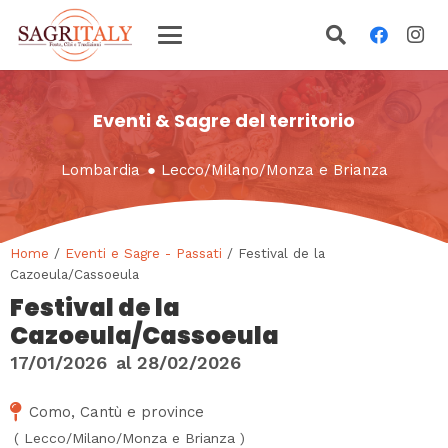
Eventi & Sagre del territorio
Lombardia
●
Lecco
/
Milano
/
Monza e Brianza
Home
/
Eventi e Sagre - Passati
/ Festival de la
Cazoeula/Cassoeula
Festival de la
Cazoeula/Cassoeula
17/01/2026
al
28/02/2026
Como, Cantù e province
(
Lecco
/
Milano
/
Monza e Brianza
)