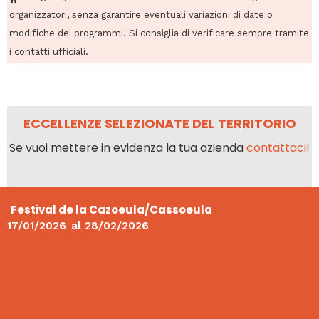
organizzatori, senza garantire eventuali variazioni di date o
modifiche dei programmi. Si consiglia di verificare sempre tramite
i contatti ufficiali.
ECCELLENZE SELEZIONATE DEL TERRITORIO
Se vuoi mettere in evidenza la tua azienda
contattaci!
Festival de la Cazoeula/Cassoeula
17/01/2026
al
28/02/2026