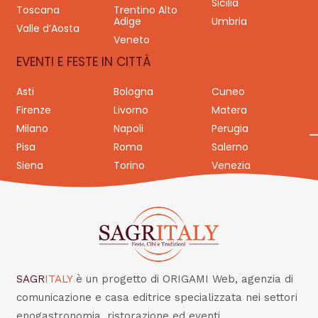
Sicilia
Toscana
Trentino Alto
Adige
Umbria
Valle d’Aosta
Veneto
EVENTI E FESTE IN CITTÀ
Asti
Bologna
Cuneo
Firenze
Livorno
Matera
Milano
Napoli
Perugia
Pisa
Roma
Salerno
Siena
Torino
Venezia
SAGR
ITALY
è un progetto di ORIGAMI Web, agenzia di
comunicazione e casa editrice specializzata nei settori
enogastronomia, ristorazione ed eventi.