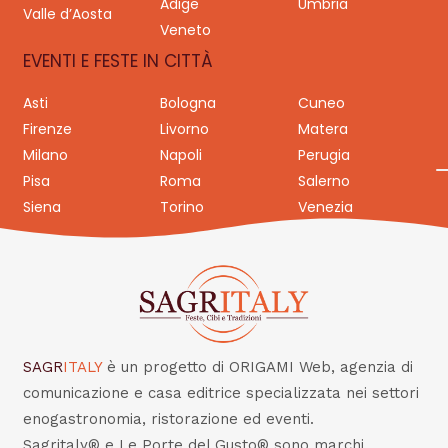
Adige
Umbria
Valle d’Aosta
Veneto
EVENTI E FESTE IN CITTÀ
Asti
Bologna
Cuneo
Firenze
Livorno
Matera
Milano
Napoli
Perugia
Pisa
Roma
Salerno
Siena
Torino
Venezia
SAGR
ITALY
è un progetto di ORIGAMI Web, agenzia di
comunicazione e casa editrice specializzata nei settori
enogastronomia, ristorazione ed eventi.
Sagritaly® e Le Porte del Gusto® sono marchi