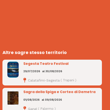
Altre sagre stesso territorio
Segesta Teatro Festival
29/07/2026
al
30/08/2026
Calatafimi-Segesta
(
Trapani
)
Sagra della Spiga e Corteo di Demetra
01/08/2026
al
09/08/2026
Gangi
(
Palermo
)