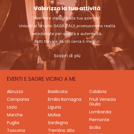
Valorizza la tua attività
Vuoi dare visibilità alla tua azienda?
Unisciti al circuito SAGRITALY, promuoviamo realtà
selezionate per qualità e autenticità.
Fatti trovare da chi cerca il meglio!
Scopri di più
EVENTI E SAGRE VICINO A ME
Abruzzo
Basilicata
Calabria
Campania
Emilia Romagna
Friuli Venezia
Giulia
Lazio
Liguria
Lombardia
Marche
Molise
Piemonte
Puglia
Sardegna
Sicilia
Toscana
Trentino Alto