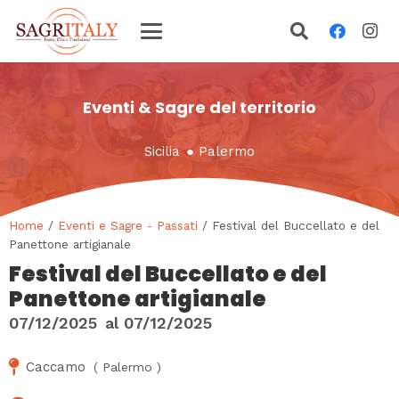
Eventi & Sagre del territorio
Sicilia
●
Palermo
Home
/
Eventi e Sagre - Passati
/ Festival del Buccellato e del
Panettone artigianale
Festival del Buccellato e del
Panettone artigianale
07/12/2025
al
07/12/2025
Caccamo
(
Palermo
)