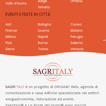
Adige
Umbria
Valle d’Aosta
Veneto
EVENTI E FESTE IN CITTÀ
Asti
Bologna
Cuneo
Firenze
Livorno
Matera
Milano
Napoli
Perugia
Pisa
Roma
Salerno
Siena
Torino
Venezia
SAGR
ITALY
è un progetto di ORIGAMI Web, agenzia di
comunicazione e casa editrice specializzata nei settori
enogastronomia, ristorazione ed eventi.
Sagritaly® e Le Porte del Gusto® sono marchi