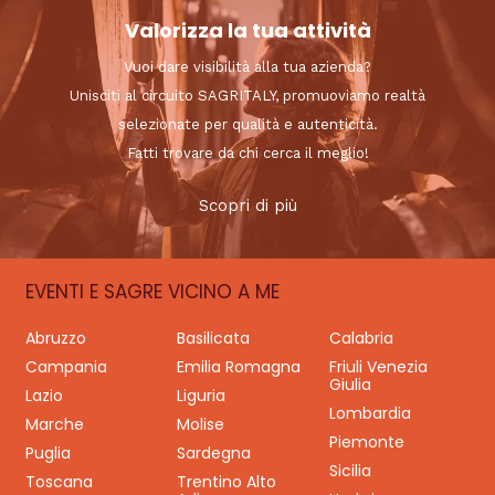
Valorizza la tua attività
Vuoi dare visibilità alla tua azienda?
Unisciti al circuito SAGRITALY, promuoviamo realtà
selezionate per qualità e autenticità.
Fatti trovare da chi cerca il meglio!
Scopri di più
EVENTI E SAGRE VICINO A ME
Abruzzo
Basilicata
Calabria
Campania
Emilia Romagna
Friuli Venezia
Giulia
Lazio
Liguria
Lombardia
Marche
Molise
Piemonte
Puglia
Sardegna
Sicilia
Toscana
Trentino Alto