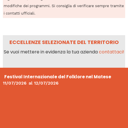
modifiche dei programmi. Si consiglia di verificare sempre tramite
i contatti ufficiali.
ECCELLENZE SELEZIONATE DEL TERRITORIO
Se vuoi mettere in evidenza la tua azienda
contattaci!
Festival Internazionale del Folklore nel Matese
11/07/2026
al
12/07/2026