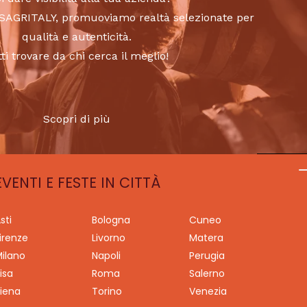
to SAGRITALY, promuoviamo realtà selezionate per
qualità e autenticità.
tti trovare da chi cerca il meglio!
Scopri di più
EVENTI E FESTE IN CITTÀ
sti
Bologna
Cuneo
irenze
Livorno
Matera
ilano
Napoli
Perugia
isa
Roma
Salerno
iena
Torino
Venezia