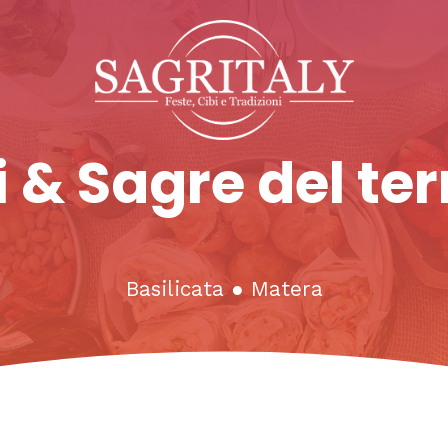
 & Sagre del ter
Basilicata
●
Matera