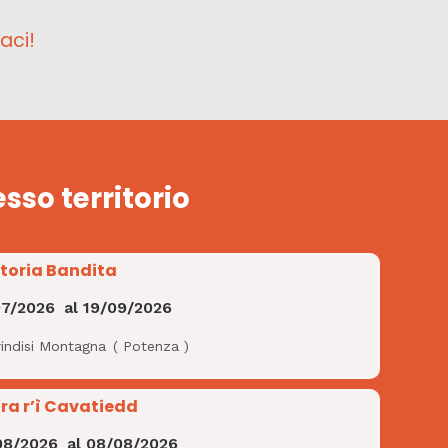
aci!
esso territorio
Storia Bandita
07/2026
al
19/09/2026
rindisi Montagna
(
Potenza
)
ra r’ì Cavatiedd
08/2026
al
08/08/2026