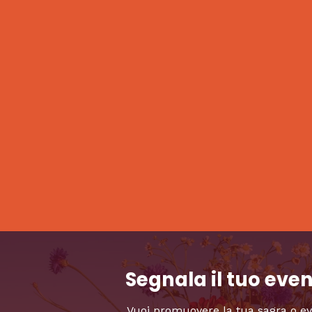
Segnala il tuo eve
Vuoi promuovere la tua sagra o e