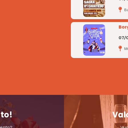
B
Bor
07/
M
nto!
Valo
vento?
Vuo