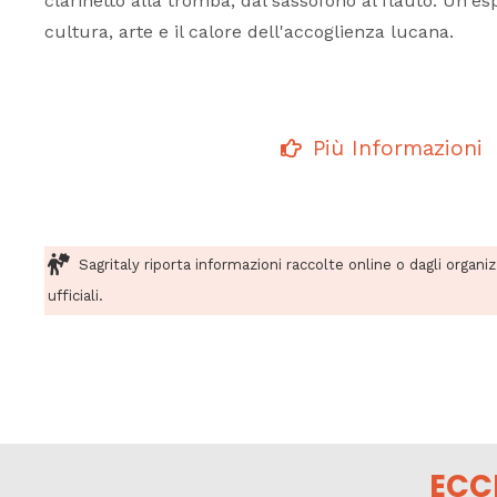
clarinetto alla tromba, dal sassofono al flauto. Un'e
cultura, arte e il calore dell'accoglienza lucana.
Più Informazioni
Sagritaly riporta informazioni raccolte online o dagli organi
ufficiali.
ECC