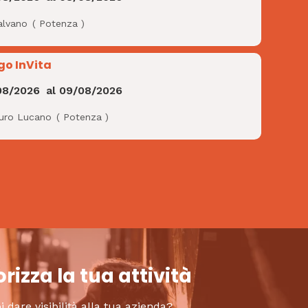
alvano
(
Potenza
)
go InVita
08/2026
al
09/08/2026
uro Lucano
(
Potenza
)
rizza la tua attività
i dare visibilità alla tua azienda?