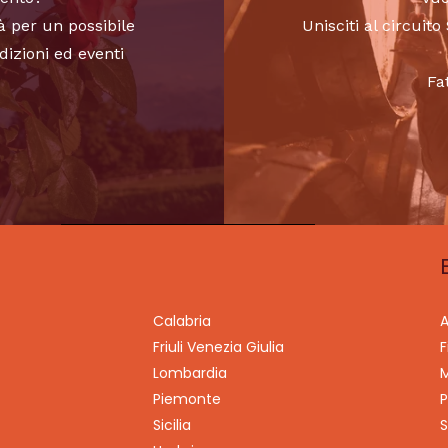
à per un possibile
Unisciti al circui
dizioni ed eventi
Fa
Calabria
A
Friuli Venezia Giulia
F
Lombardia
M
Piemonte
P
Sicilia
S