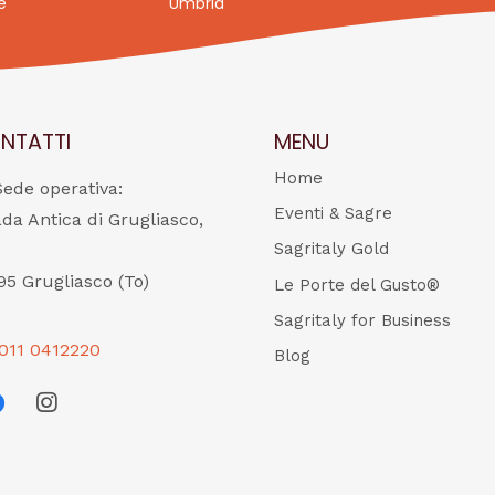
e
Umbria
NTATTI
MENU
Home
Sede operativa:
Eventi & Sagre
ada Antica di Grugliasco,
Sagritaly Gold
95 Grugliasco (To)
Le Porte del Gusto®
Sagritaly for Business
011 0412220
Blog