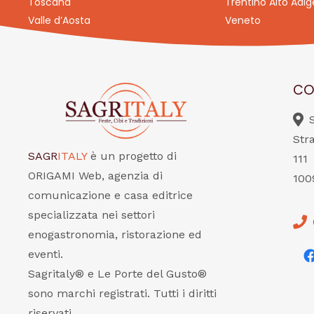
Toscana
Trentino Alto Adig
Valle d’Aosta
Veneto
CO
Str
SAGR
ITALY
è un progetto di
111
ORIGAMI Web, agenzia di
100
comunicazione e casa editrice
specializzata nei settori
enogastronomia, ristorazione ed
eventi.
Sagritaly® e Le Porte del Gusto®
sono marchi registrati. Tutti i diritti
riservati.