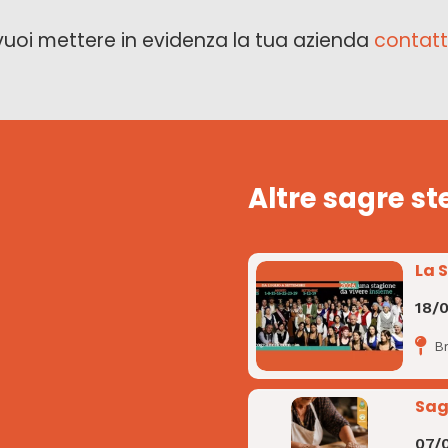
vuoi mettere in evidenza la tua azienda
contatt
Altre sagre st
La 
18/
B
Sag
07/