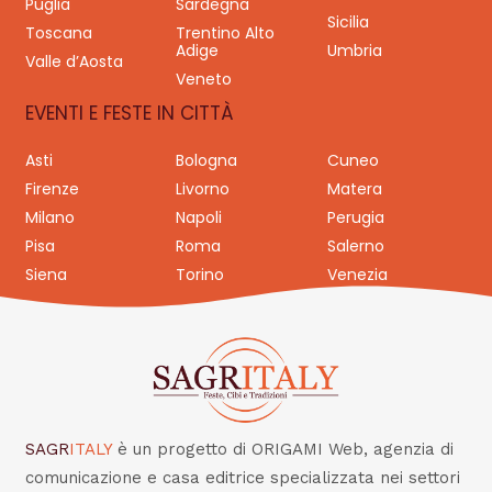
Puglia
Sardegna
Sicilia
Toscana
Trentino Alto
Adige
Umbria
Valle d’Aosta
Veneto
EVENTI E FESTE IN CITTÀ
Asti
Bologna
Cuneo
Firenze
Livorno
Matera
Milano
Napoli
Perugia
Pisa
Roma
Salerno
Siena
Torino
Venezia
SAGR
ITALY
è un progetto di ORIGAMI Web, agenzia di
comunicazione e casa editrice specializzata nei settori