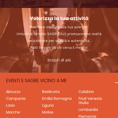
Valorizza la tua attività
Vuoi dare visibilità alla tua azienda?
Unisciti al circuito SAGRITALY, promuoviamo realtà
selezionate per qualità e autenticità.
Fatti trovare da chi cerca il meglio!
Scopri di più
EVENTI E SAGRE VICINO A ME
Abruzzo
Basilicata
Calabria
Campania
Emilia Romagna
Friuli Venezia
Giulia
Lazio
Liguria
Lombardia
Marche
Molise
Piemonte