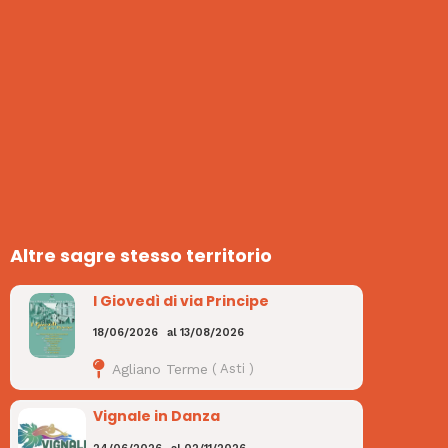
Altre sagre stesso territorio
I Giovedì di via Principe
18/06/2026
al
13/08/2026
Agliano Terme
(
Asti
)
Vignale in Danza