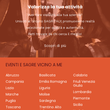
Valorizza la tua attività
Vuoi dare visibilità alla tua azienda?
Unisciti al circuito SAGRITALY, promuoviamo realtà
selezionate per qualità e autenticità.
Fatti trovare da chi cerca il meglio!
Scopri di più
EVENTI E SAGRE VICINO A ME
Abruzzo
Basilicata
Calabria
Campania
Emilia Romagna
Friuli Venezia
Giulia
Lazio
Liguria
Lombardia
Marche
Molise
Piemonte
Puglia
Sardegna
Sicilia
Toscana
Trentino Alto