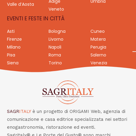
Adige
Umbria
Valle d’Aosta
Veneto
EVENTI E FESTE IN CITTÀ
Asti
Bologna
Cuneo
Firenze
Livorno
Matera
Milano
Napoli
Perugia
Pisa
Roma
Salerno
Siena
Torino
Venezia
SAGR
ITALY
è un progetto di ORIGAMI Web, agenzia di
comunicazione e casa editrice specializzata nei settori
enogastronomia, ristorazione ed eventi.
Sagritaly® e Le Porte del Gusto® sono marchi