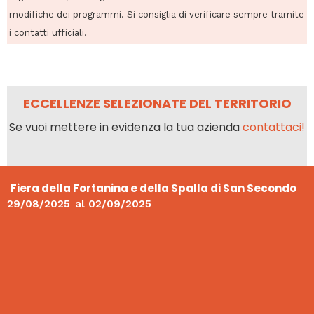
modifiche dei programmi. Si consiglia di verificare sempre tramite
i contatti ufficiali.
ECCELLENZE SELEZIONATE DEL TERRITORIO
Se vuoi mettere in evidenza la tua azienda
contattaci!
Fiera della Fortanina e della Spalla di San Secondo
29/08/2025
al
02/09/2025