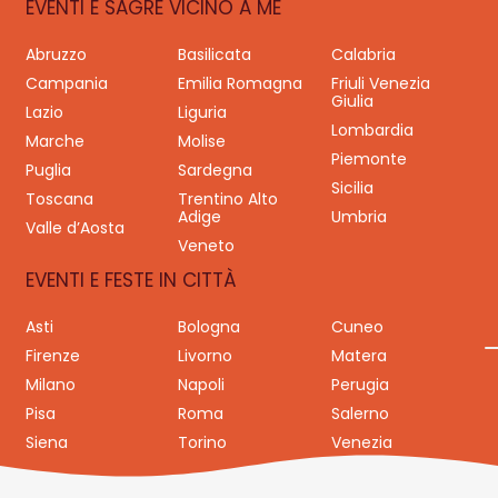
EVENTI E SAGRE VICINO A ME
Abruzzo
Basilicata
Calabria
Campania
Emilia Romagna
Friuli Venezia
Giulia
Lazio
Liguria
Lombardia
Marche
Molise
Piemonte
Puglia
Sardegna
Sicilia
Toscana
Trentino Alto
Adige
Umbria
Valle d’Aosta
Veneto
EVENTI E FESTE IN CITTÀ
Asti
Bologna
Cuneo
Firenze
Livorno
Matera
Milano
Napoli
Perugia
Pisa
Roma
Salerno
Siena
Torino
Venezia