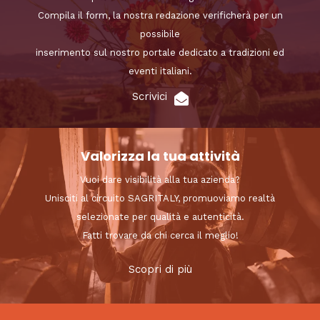
Compila il form, la nostra redazione verificherà per un
possibile
inserimento sul nostro portale dedicato a tradizioni ed
eventi italiani.
Scrivici
Valorizza la tua attività
Vuoi dare visibilità alla tua azienda?
Unisciti al circuito SAGRITALY, promuoviamo realtà
selezionate per qualità e autenticità.
Fatti trovare da chi cerca il meglio!
Scopri di più