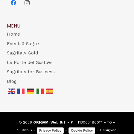
MENU
Home
Eventi & Sagre
Sagritaly Gold
Le Porte del Gusto®
Sagritaly for Business
Blog
© 2026
ORIGAMI Web Srl
– P.I. IT13065480017 – TO –
1336398 –
–
– Designed
Privacy Policy
Cookie Policy