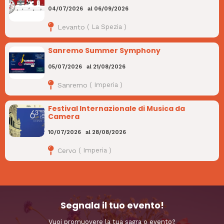
04/07/2026
al
06/09/2026
Levanto
(
La Spezia
)
Sanremo Summer Symphony
05/07/2026
al
21/08/2026
Sanremo
(
Imperia
)
Festival Internazionale di Musica da
Camera
10/07/2026
al
28/08/2026
Cervo
(
Imperia
)
Segnala il tuo evento!
Vuoi promuovere la tua sagra o evento?