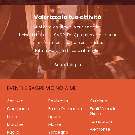
Valorizza la tua attività
Vuoi dare visibilità alla tua azienda?
Unisciti al circuito SAGRITALY, promuoviamo realtà
selezionate per qualità e autenticità.
Fatti trovare da chi cerca il meglio!
Scopri di più
EVENTI E SAGRE VICINO A ME
Abruzzo
Basilicata
Calabria
Campania
Emilia Romagna
Friuli Venezia
Giulia
Lazio
Liguria
Lombardia
Marche
Molise
Piemonte
Puglia
Sardegna