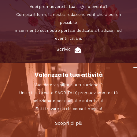
Vuoi promuovere la tua sagra o evento?
Compila il form, la nostra redazione verificherà per un
possibile
inserimento sul nostro portale dedicato a tradizioni ed
eventi italiani.
Scrivici
Valorizza la tua attività
Vuoi dare visibilità alla tua azienda?
Unisciti al circuito SAGRITALY, promuoviamo realtà
selezionate per qualità e autenticità.
Fatti trovare da chi cerca il meglio!
Scopri di più