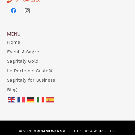
MENU
Home
Eventi & Sagre
Sagritaly Gold
Le Porte del Gusto®
Sagritaly for Business
Blog
© 2026
ORIGAMI Web Srl
– P.I. IT13065480017 – TO –