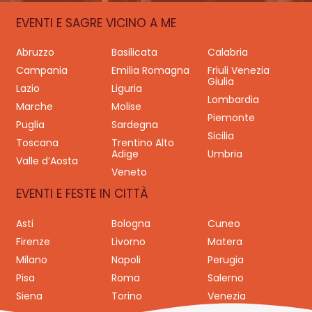
EVENTI E SAGRE VICINO A ME
Abruzzo
Basilicata
Calabria
Campania
Emilia Romagna
Friuli Venezia
Giulia
Lazio
Liguria
Lombardia
Marche
Molise
Piemonte
Puglia
Sardegna
Sicilia
Toscana
Trentino Alto
Adige
Umbria
Valle d’Aosta
Veneto
EVENTI E FESTE IN CITTÀ
Asti
Bologna
Cuneo
Firenze
Livorno
Matera
Milano
Napoli
Perugia
Pisa
Roma
Salerno
Siena
Torino
Venezia