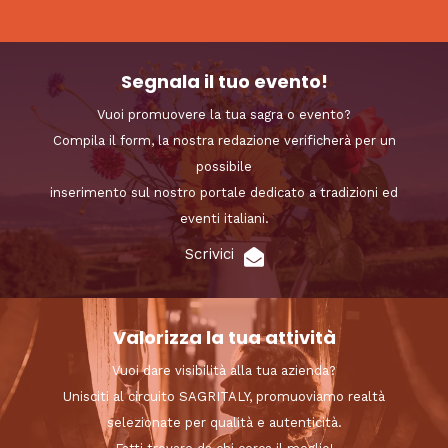
Segnala il tuo evento!
Vuoi promuovere la tua sagra o evento?
Compila il form, la nostra redazione verificherà per un
possibile
inserimento sul nostro portale dedicato a tradizioni ed
eventi italiani.
Scrivici
Valorizza la tua attività
Vuoi dare visibilità alla tua azienda?
Unisciti al circuito SAGRITALY, promuoviamo realtà
selezionate per qualità e autenticità.