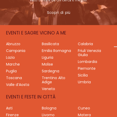
Fatti trovare da chi cerca il meglio!
Scopri di più
EVENTI E SAGRE VICINO A ME
Abruzzo
Basilicata
Calabria
Campania
Emilia Romagna
Friuli Venezia
Giulia
Lazio
Liguria
Lombardia
Marche
Molise
Piemonte
Puglia
Sardegna
Sicilia
Toscana
Trentino Alto
Adige
Umbria
Valle d’Aosta
Veneto
EVENTI E FESTE IN CITTÀ
Asti
Bologna
Cuneo
Firenze
Livorno
Matera