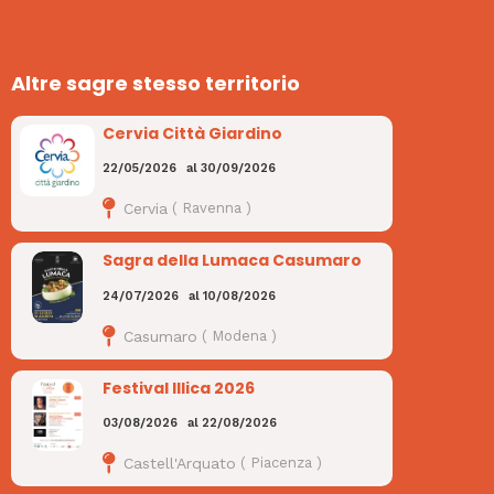
Altre sagre stesso territorio
Cervia Città Giardino
22/05/2026
al
30/09/2026
Cervia
(
Ravenna
)
Sagra della Lumaca Casumaro
24/07/2026
al
10/08/2026
Casumaro
(
Modena
)
Festival Illica 2026
03/08/2026
al
22/08/2026
Castell'Arquato
(
Piacenza
)