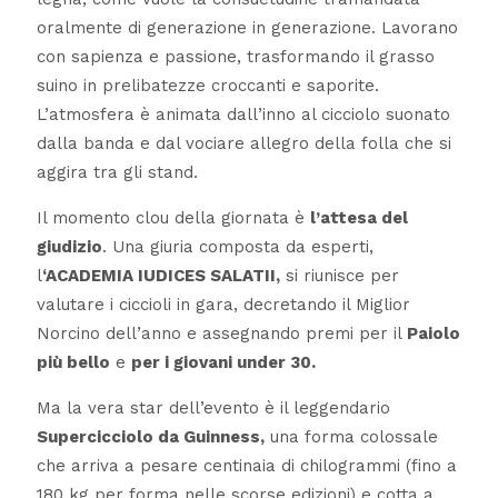
oralmente di generazione in generazione. Lavorano
con sapienza e passione, trasformando il grasso
suino in prelibatezze croccanti e saporite.
L’atmosfera è animata dall’inno al cicciolo suonato
dalla banda e dal vociare allegro della folla che si
aggira tra gli stand.
Il momento clou della giornata è
l’attesa del
giudizio
. Una giuria composta da esperti,
l
‘ACADEMIA IUDICES SALATII,
si riunisce per
valutare i ciccioli in gara, decretando il Miglior
Norcino dell’anno e assegnando premi per il
Paiolo
più bello
e
per i giovani under 30.
Ma la vera star dell’evento è il leggendario
Supercicciolo da Guinness,
una forma colossale
che arriva a pesare centinaia di chilogrammi (fino a
180 kg per forma nelle scorse edizioni) e cotta a