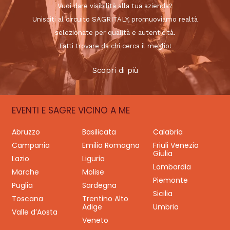
Vuoi dare visibilità alla tua azienda?
Unisciti al circuito SAGRITALY, promuoviamo realtà
selezionate per qualità e autenticità.
Fatti trovare da chi cerca il meglio!
Scopri di più
EVENTI E SAGRE VICINO A ME
Abruzzo
Basilicata
Calabria
Campania
Emilia Romagna
Friuli Venezia
Giulia
Lazio
Liguria
Lombardia
Marche
Molise
Piemonte
Puglia
Sardegna
Sicilia
Toscana
Trentino Alto
Adige
Umbria
Valle d’Aosta
Veneto