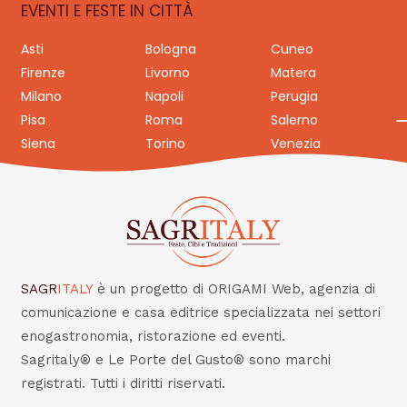
EVENTI E FESTE IN CITTÀ
Asti
Bologna
Cuneo
Firenze
Livorno
Matera
Milano
Napoli
Perugia
Pisa
Roma
Salerno
Siena
Torino
Venezia
SAGR
ITALY
è un progetto di ORIGAMI Web, agenzia di
comunicazione e casa editrice specializzata nei settori
enogastronomia, ristorazione ed eventi.
Sagritaly® e Le Porte del Gusto® sono marchi
registrati. Tutti i diritti riservati.