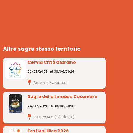
Altre sagre stesso territorio
Cervia Città Giardino
22/05/2026
al
30/09/2026
Cervia
(
Ravenna
)
Sagra della Lumaca Casumaro
24/07/2026
al
10/08/2026
Casumaro
(
Modena
)
Festival Illica 2026