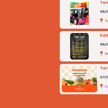
Ter
06/
T
Edd
06/
M
Tar
07/
C