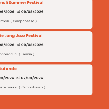
moli Summer Festival
06/2026
al
09/08/2026
ermoli
(
Campobasso
)
ie Lang Jazz Festival
08/2026
al
09/08/2026
onteroduni
(
Isernia
)
tufando
08/2026
al
07/08/2026
astelmauro
(
Campobasso
)