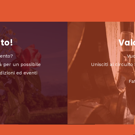
nto!
Valo
vento?
Vuo
à per un possibile
Unisciti al circui
dizioni ed eventi
Fa