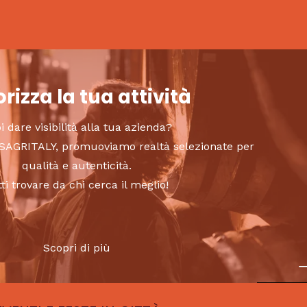
rizza la tua attività
i dare visibilità alla tua azienda?
to SAGRITALY, promuoviamo realtà selezionate per
qualità e autenticità.
tti trovare da chi cerca il meglio!
Scopri di più