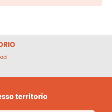
ORIO
aci!
esso territorio