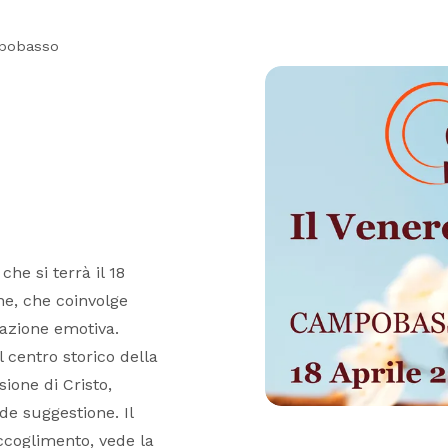
mpobasso
he si terrà il 18
one, che coinvolge
azione emotiva.
 centro storico della
sione di Cristo,
nde suggestione. Il
ccoglimento, vede la