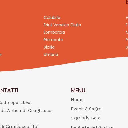
Calabria
A
Friuli Venezia Giulia
F
Lombardia
M
Piemonte
P
Sicilia
S
e
Umbria
NTATTI
MENU
Home
Sede operativa:
Eventi & Sagre
ada Antica di Grugliasco,
Sagritaly Gold
95 Grugliasco (To)
Le Porte del Gusto®