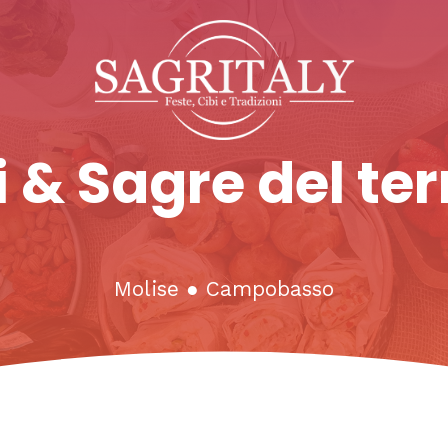
 & Sagre del ter
Molise
●
Campobasso