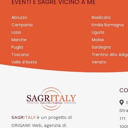
EVENTI E SAGRE VICINO A ME
Abruzzo
Basilicata
Campania
Emilia Romagna
Lazio
Liguria
Marche
Molise
Puglia
Sardegna
Toscana
Trentino Alto Adig
Valle d’Aosta
Veneto
CO
Str
SAGR
ITALY
è un progetto di
111
ORIGAMI Web, agenzia di
100