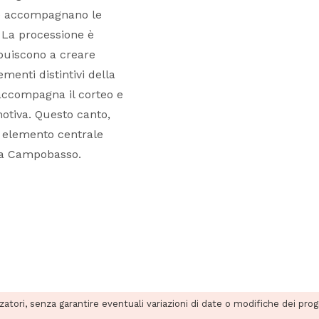
che accompagnano le
 La processione è
ibuiscono a creare
enti distintivi della
 accompagna il corteo e
tiva. Questo canto,
n elemento centrale
o a Campobasso.
zzatori, senza garantire eventuali variazioni di date o modifiche dei pro