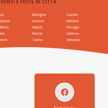
EVENTI E FESTE IN CITTÀ
sti
Bologna
Cuneo
irenze
Livorno
Matera
ilano
Napoli
Perugia
isa
Roma
Salerno
iena
Torino
Venezia
Seguici su
Facebook!
SAGRITALY