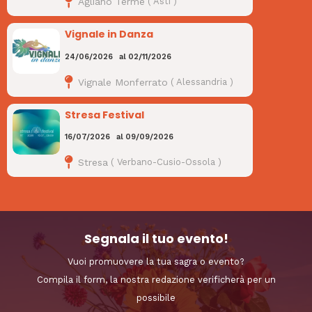
Agliano Terme
(
Asti
)
Vignale in Danza
24/06/2026
al
02/11/2026
Vignale Monferrato
(
Alessandria
)
Stresa Festival
16/07/2026
al
09/09/2026
Stresa
(
Verbano-Cusio-Ossola
)
Segnala il tuo evento!
Vuoi promuovere la tua sagra o evento?
Compila il form, la nostra redazione verificherà per un
possibile