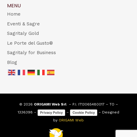
MENU
Home
Eventi & Sagre
Sagritaly Gold
Le Porte del Gusto®
Sagritaly for Business
Blog
© 2026
ORIGAMI Web Srl
– P.I. IT13065480017 – TO –
1336398 –
–
– Designed
Privacy Policy
Cookie Policy
by
ORIGAMI Web