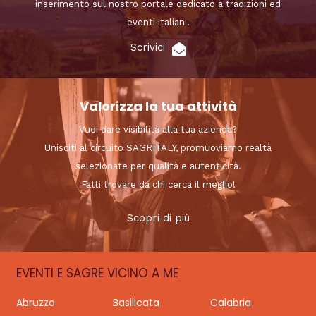
inserimento sul nostro portale dedicato a tradizioni ed
eventi italiani.
Scrivici
Valorizza la tua attività
Vuoi dare visibilità alla tua azienda?
Unisciti al circuito SAGRITALY, promuoviamo realtà
selezionate per qualità e autenticità.
Fatti trovare da chi cerca il meglio!
Scopri di più
EVENTI E SAGRE VICINO A ME
Abruzzo
Basilicata
Calabria