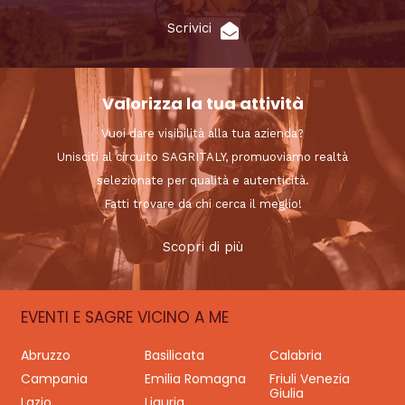
Scrivici
Valorizza la tua attività
Vuoi dare visibilità alla tua azienda?
Unisciti al circuito SAGRITALY, promuoviamo realtà
selezionate per qualità e autenticità.
Fatti trovare da chi cerca il meglio!
Scopri di più
EVENTI E SAGRE VICINO A ME
Abruzzo
Basilicata
Calabria
Campania
Emilia Romagna
Friuli Venezia
Giulia
Lazio
Liguria