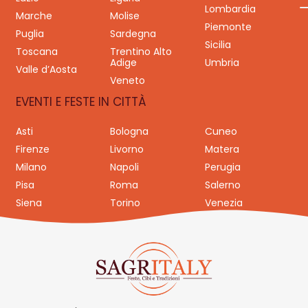
Lombardia
Marche
Molise
Piemonte
Puglia
Sardegna
Sicilia
Toscana
Trentino Alto
Adige
Umbria
Valle d’Aosta
Veneto
EVENTI E FESTE IN CITTÀ
Asti
Bologna
Cuneo
Firenze
Livorno
Matera
Milano
Napoli
Perugia
Pisa
Roma
Salerno
Siena
Torino
Venezia