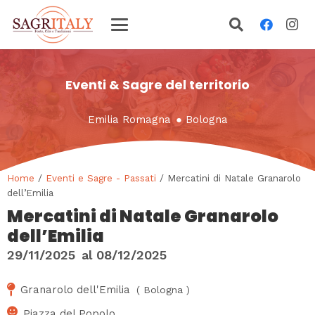
Eventi & Sagre del territorio
Emilia Romagna
●
Bologna
Home
/
Eventi e Sagre - Passati
/ Mercatini di Natale Granarolo
dell’Emilia
Mercatini di Natale Granarolo
dell’Emilia
29/11/2025
al
08/12/2025
Granarolo dell'Emilia
(
Bologna
)
Piazza del Popolo