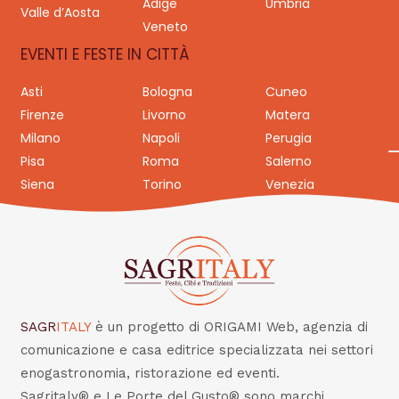
Adige
Umbria
Valle d’Aosta
Veneto
EVENTI E FESTE IN CITTÀ
Asti
Bologna
Cuneo
Firenze
Livorno
Matera
Milano
Napoli
Perugia
Pisa
Roma
Salerno
Siena
Torino
Venezia
SAGR
ITALY
è un progetto di ORIGAMI Web, agenzia di
comunicazione e casa editrice specializzata nei settori
enogastronomia, ristorazione ed eventi.
Sagritaly® e Le Porte del Gusto® sono marchi