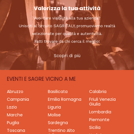
Valorizza la tua attività
Vuoi dare visibilità alla tua azienda?
Unisciti al circuito SAGRITALY, promuoviamo realtà
selezionate per qualità e autenticità.
Fatti trovare da chi cerca il meglio!
Scopri di più
EVENTI E SAGRE VICINO A ME
Abruzzo
Basilicata
Calabria
Campania
Emilia Romagna
Friuli Venezia
Giulia
Lazio
Liguria
Lombardia
Marche
Molise
Piemonte
Puglia
Sardegna
Sicilia
Toscana
Trentino Alto