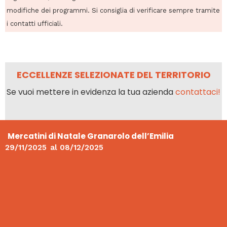
modifiche dei programmi. Si consiglia di verificare sempre tramite
i contatti ufficiali.
ECCELLENZE SELEZIONATE DEL TERRITORIO
Se vuoi mettere in evidenza la tua azienda
contattaci!
Mercatini di Natale Granarolo dell’Emilia
29/11/2025
al
08/12/2025