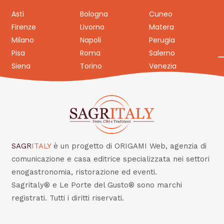
Asti
Bologna
Cuneo
Firenze
Livorno
Matera
Milano
Napoli
Perugia
Pisa
Roma
Salerno
Siena
Torino
Venezia
SAGR
ITALY
è un progetto di ORIGAMI Web, agenzia di
comunicazione e casa editrice specializzata nei settori
enogastronomia, ristorazione ed eventi.
Sagritaly® e Le Porte del Gusto® sono marchi
registrati. Tutti i diritti riservati.