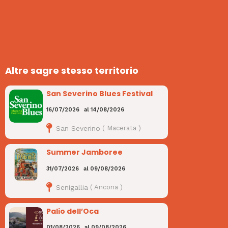
Altre sagre stesso territorio
San Severino Blues Festival
16/07/2026
al
14/08/2026
San Severino
(
Macerata
)
Summer Jamboree
31/07/2026
al
09/08/2026
Senigallia
(
Ancona
)
Palio dell’Oca
01/08/2026
al
09/08/2026