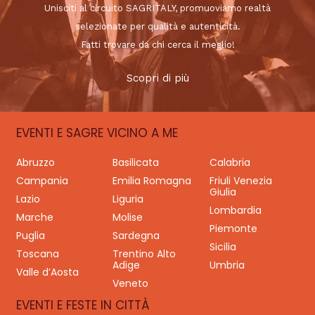
Unisciti al circuito SAGRITALY, promuoviamo realtà
selezionate per qualità e autenticità.
Fatti trovare da chi cerca il meglio!
Scopri di più
EVENTI E SAGRE VICINO A ME
Abruzzo
Basilicata
Calabria
Campania
Emilia Romagna
Friuli Venezia
Giulia
Lazio
Liguria
Lombardia
Marche
Molise
Piemonte
Puglia
Sardegna
Sicilia
Toscana
Trentino Alto
Adige
Umbria
Valle d’Aosta
Veneto
EVENTI E FESTE IN CITTÀ