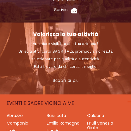
Scrivici
Valorizza la tua attività
Vuoi dare visibilità alla tua azienda?
Unisciti al circuito SAGRITALY, promuoviamo realtà
selezionate per qualità e autenticità.
Fatti trovare da chi cerca il meglio!
Scopri di più
EVENTI E SAGRE VICINO A ME
Abruzzo
Basilicata
Calabria
Campania
Emilia Romagna
Friuli Venezia
Giulia
Lazio
Liguria