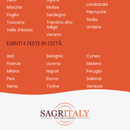
Lombardia
Marche
Molise
Piemonte
Puglia
Sardegna
Sicilia
Toscana
Trentino Alto
Adige
Umbria
Valle d’Aosta
Veneto
EVENTI E FESTE IN CITTÀ
Asti
Bologna
Cuneo
Firenze
Livorno
Matera
Milano
Napoli
Perugia
Pisa
Roma
Salerno
Siena
Torino
Venezia