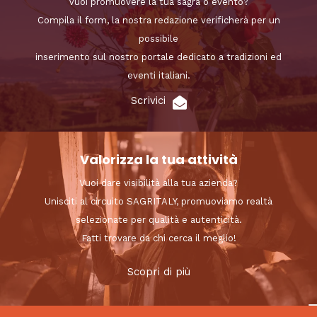
Vuoi promuovere la tua sagra o evento?
Compila il form, la nostra redazione verificherà per un
possibile
inserimento sul nostro portale dedicato a tradizioni ed
eventi italiani.
Scrivici
Valorizza la tua attività
Vuoi dare visibilità alla tua azienda?
Unisciti al circuito SAGRITALY, promuoviamo realtà
selezionate per qualità e autenticità.
Fatti trovare da chi cerca il meglio!
Scopri di più