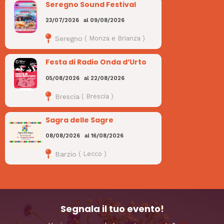
Seregno Sound Festival
23/07/2026
al
09/08/2026
Seregno
(
Monza e Brianza
)
Festa di Radio Onda d’Urto
05/08/2026
al
22/08/2026
Brescia
(
Brescia
)
Sagra delle Sagre
08/08/2026
al
16/08/2026
Barzio
(
Lecco
)
Segnala il tuo evento!