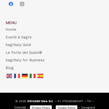
MENU
Home
Eventi & Sagre
Sagritaly Gold
Le Porte del Gusto®
Sagritaly for Business
Blog
© 2026
ORIGAMI Web Srl
– P.I. IT13065480017 – TO –
1336398 –
–
– Designed
Privacy Policy
Cookie Policy