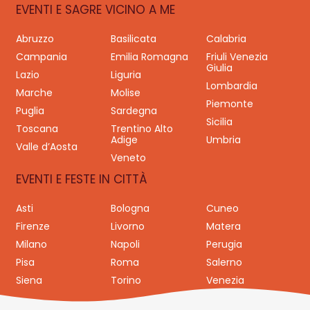
EVENTI E SAGRE VICINO A ME
Abruzzo
Basilicata
Calabria
Campania
Emilia Romagna
Friuli Venezia
Giulia
Lazio
Liguria
Lombardia
Marche
Molise
Piemonte
Puglia
Sardegna
Sicilia
Toscana
Trentino Alto
Adige
Umbria
Valle d’Aosta
Veneto
EVENTI E FESTE IN CITTÀ
Asti
Bologna
Cuneo
Firenze
Livorno
Matera
Milano
Napoli
Perugia
Pisa
Roma
Salerno
Siena
Torino
Venezia