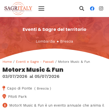
Eventi & Sagre del territorio
Lombardia
●
Brescia
Home
/
Eventi e Sagre - Passati
/ Motorx Music & Fun
Motorx Music & Fun
03/07/2026
al
05/07/2026
Capo di Ponte
(
Brescia
)
Pitoti Park
MotorX Music & Fun è un evento annuale che anima il