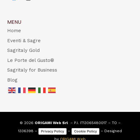
MENU
Home
Eventi & Sagre
Sagritaly Gold
Le Porte del Gusto®
Sagritaly for Business
Blog
© 2026
ORIGAMI Web Srl
– P.I. IT13065480017 – TO –
1336398 –
–
– Designed
Privacy Policy
Cookie Policy
by
ORIGAMI Web