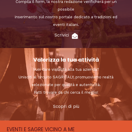
Compila il form, la nostra redazione verificherà per un
possibile
inserimento sul nostro portale dedicato a tradizioni ed
eventi italiani.
Scrivici
Valorizza la tua attività
Vuoi dare visibilità alla tua azienda?
Unisciti al circuito SAGRITALY, promuoviamo realtà
selezionate per qualità e autenticità.
Fatti trovare da chi cerca il meglio!
Scopri di più
EVENTI E SAGRE VICINO A ME