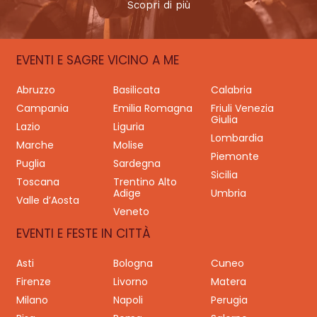
Scopri di più
EVENTI E SAGRE VICINO A ME
Abruzzo
Basilicata
Calabria
Campania
Emilia Romagna
Friuli Venezia
Giulia
Lazio
Liguria
Lombardia
Marche
Molise
Piemonte
Puglia
Sardegna
Sicilia
Toscana
Trentino Alto
Adige
Umbria
Valle d’Aosta
Veneto
EVENTI E FESTE IN CITTÀ
Asti
Bologna
Cuneo
Firenze
Livorno
Matera
Milano
Napoli
Perugia