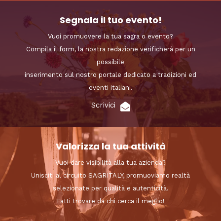
Segnala il tuo evento!
Vuoi promuovere la tua sagra o evento?
Compila il form, la nostra redazione verificherà per un
possibile
inserimento sul nostro portale dedicato a tradizioni ed
eventi italiani.
Scrivici
Valorizza la tua attività
Vuoi dare visibilità alla tua azienda?
Unisciti al circuito SAGRITALY, promuoviamo realtà
selezionate per qualità e autenticità.
Fatti trovare da chi cerca il meglio!