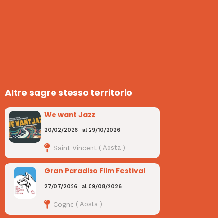
Altre sagre stesso territorio
We want Jazz
20/02/2026
al
29/10/2026
Saint Vincent
(
Aosta
)
Gran Paradiso Film Festival
27/07/2026
al
09/08/2026
Cogne
(
Aosta
)