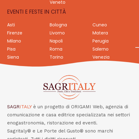
Veneto
EVENTI E FESTE IN CITTÀ
Asti
Bologna
Cuneo
Firenze
Livorno
Matera
Milano
Napoli
Perugia
Pisa
Roma
Salerno
Siena
Torino
Venezia
SAGR
ITALY
è un progetto di ORIGAMI Web, agenzia di
comunicazione e casa editrice specializzata nei settori
enogastronomia, ristorazione ed eventi.
Sagritaly® e Le Porte del Gusto® sono marchi