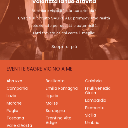
Valorizza la tua attività
Vuoi dare visibilità alla tua azienda?
Unisciti al circuito SAGRITALY, promuoviamo realtà
selezionate per qualità e autenticità.
Fatti trovare da chi cerca il meglio!
Scopri di più
EVENTI E SAGRE VICINO A ME
Abruzzo
Basilicata
Calabria
Campania
Emilia Romagna
Friuli Venezia
Giulia
Lazio
Liguria
Lombardia
Marche
Molise
Piemonte
Puglia
Sardegna
Sicilia
Toscana
Trentino Alto
Adige
Umbria
Valle d’Aosta