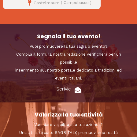
Castelmauro
(
Campobasso
)
Segnala il tuo evento!
Vuoi promuovere la tua sagra o evento?
Compila il form, la nostra redazione verificherà per un
possibile
inserimento sul nostro portale dedicato a tradizioni ed
eventi italiani.
Scrivici
Valorizza la tua attività
Vuoi dare visibilità alla tua azienda?
Unisciti al circuito SAGRITALY, promuoviamo realtà