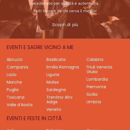
selezionate per qualità e autenticità.
Fatti trovare da chi cerca il meglio!
Scopri di più
EVENTI E SAGRE VICINO A ME
Abruzzo
Basilicata
Calabria
Campania
Emilia Romagna
Friuli Venezia
Giulia
Lazio
Liguria
Lombardia
Marche
Molise
Piemonte
Puglia
Sardegna
Sicilia
Toscana
Trentino Alto
Adige
Umbria
Valle d’Aosta
Veneto
EVENTI E FESTE IN CITTÀ