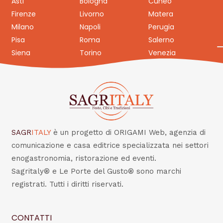
Asti
Bologna
Cuneo
Firenze
Livorno
Matera
Milano
Napoli
Perugia
Pisa
Roma
Salerno
Siena
Torino
Venezia
SAGR
ITALY
è un progetto di ORIGAMI Web, agenzia di
comunicazione e casa editrice specializzata nei settori
enogastronomia, ristorazione ed eventi.
Sagritaly® e Le Porte del Gusto® sono marchi
registrati. Tutti i diritti riservati.
CONTATTI