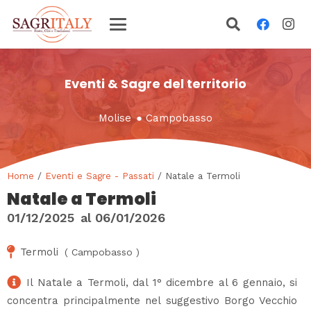
Eventi & Sagre del territorio
Molise
●
Campobasso
Home
/
Eventi e Sagre - Passati
/ Natale a Termoli
Natale a Termoli
01/12/2025
al
06/01/2026
Termoli
(
Campobasso
)
Il Natale a Termoli, dal 1° dicembre al 6 gennaio, si
concentra principalmente nel suggestivo Borgo Vecchio