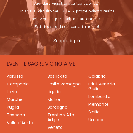
Vuoi dare visibilità alla tua azienda?
Unisciti al circuito SAGRITALY, promuoviamo realtà
selezionate per qualità e autenticità.
Fatti trovare da chi cerca il meglio!
Scopri di più
EVENTI E SAGRE VICINO A ME
Abruzzo
Basilicata
Calabria
Campania
Emilia Romagna
Friuli Venezia
Giulia
Lazio
Liguria
Lombardia
Marche
Molise
Piemonte
Puglia
Sardegna
Sicilia
Toscana
Trentino Alto
Adige
Umbria
Valle d’Aosta
Veneto