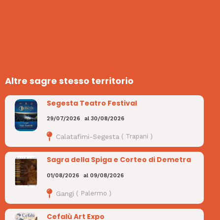
Altre sagre stesso territorio
Segesta Teatro Festival
29/07/2026
al
30/08/2026
Calatafimi-Segesta
(
Trapani
)
Sagra della Spiga e Corteo di Demetra
01/08/2026
al
09/08/2026
Gangi
(
Palermo
)
Cefalù Art Expo