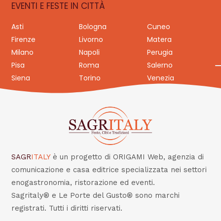
EVENTI E FESTE IN CITTÀ
Asti
Bologna
Cuneo
Firenze
Livorno
Matera
Milano
Napoli
Perugia
Pisa
Roma
Salerno
Siena
Torino
Venezia
SAGR
ITALY
è un progetto di ORIGAMI Web, agenzia di
comunicazione e casa editrice specializzata nei settori
enogastronomia, ristorazione ed eventi.
Sagritaly® e Le Porte del Gusto® sono marchi
registrati. Tutti i diritti riservati.