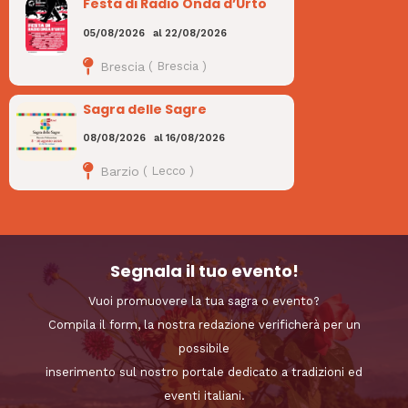
Festa di Radio Onda d’Urto
05/08/2026
al
22/08/2026
Brescia
(
Brescia
)
Sagra delle Sagre
08/08/2026
al
16/08/2026
Barzio
(
Lecco
)
Segnala il tuo evento!
Vuoi promuovere la tua sagra o evento?
Compila il form, la nostra redazione verificherà per un
possibile
inserimento sul nostro portale dedicato a tradizioni ed
eventi italiani.