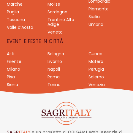
Lombardia
Marche
Molise
Piemonte
Puglia
Sardegna
Sicilia
Toscana
Trentino Alto
Adige
Umbria
Valle d’Aosta
Veneto
EVENTI E FESTE IN CITTÀ
Asti
Bologna
Cuneo
Firenze
Livorno
Matera
Milano
Napoli
Perugia
Pisa
Roma
Salerno
Siena
Torino
Venezia
SAGR
ITALY
è un progetto di ORIGAMI Web, agenzia di