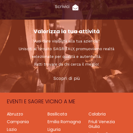
Scrivici
Valorizza la tua attività
Vuoi dare visibilità alla tua azienda?
Unisciti al circuito SAGRITALY, promuoviamo realtà
selezionate per qualità e autenticità.
Fatti trovare da chi cerca il meglio!
Scopri di più
EVENTI E SAGRE VICINO A ME
Abruzzo
Basilicata
Calabria
Campania
Emilia Romagna
Friuli Venezia
Giulia
Lazio
Liguria