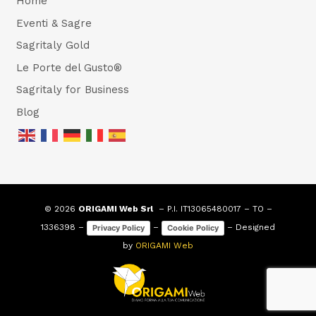
Home
Eventi & Sagre
Sagritaly Gold
Le Porte del Gusto®
Sagritaly for Business
Blog
© 2026
ORIGAMI Web Srl
– P.I. IT13065480017 – TO –
1336398 –
–
– Designed
Privacy Policy
Cookie Policy
by
ORIGAMI Web